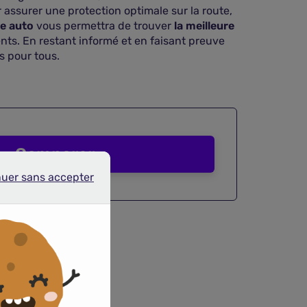
assurer une protection optimale sur la route,
ce auto
vous permettra de trouver
la meilleure
ents. En restant informé et en faisant preuve
s pour tous.
Comparer
nuer sans accepter
r sans accepter