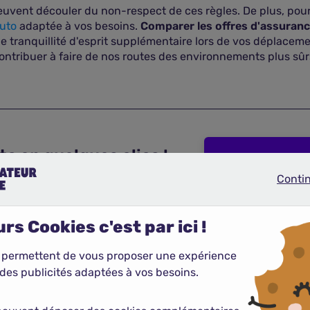
uvent découler du non-respect de ces règles. De plus, pour 
uto
adaptée à vos besoins.
Comparer les offres d'assuran
ne tranquillité d'esprit supplémentaire lors de vos déplacem
contribuer à faire de nos routes des environnements plus sûr
o en quelques clics !
Conti
Continue
rs Cookies c'est par ici !
 permettent de vous proposer une expérience
des publicités adaptées à vos besoins.