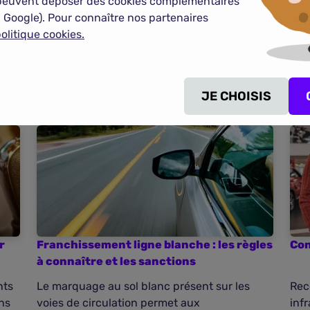
peuvent déposer des cookies complémentaires
 Google). Pour connaître nos partenaires
olitique cookies.
us dit tout
JE CHOISIS
r
Franchissement ligne blanche : les règles
Con
à connaître et les sanctions
nts
Le marquage au sol blanc présent sur les
Rec
ns
voies de circulation permet aux
inf