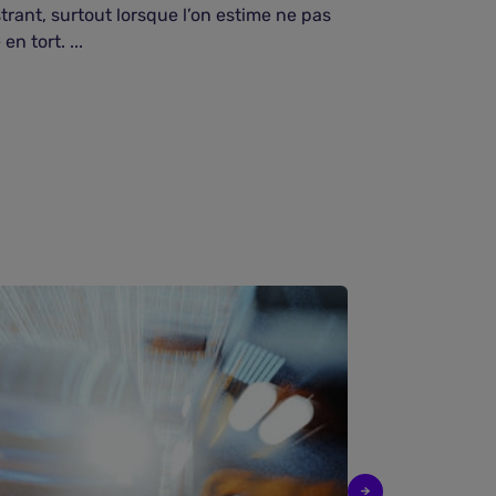
strant, surtout lorsque l’on estime ne pas
points, suspe
 en tort. ...
confiscation du