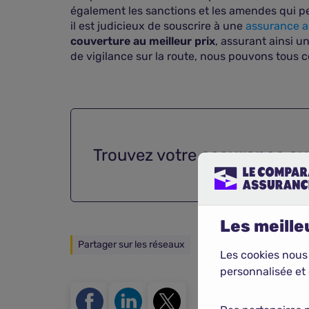
également les sanctions et les amendes qui pe
il est judicieux de souscrire à une
assurance a
couverture au meilleur prix
, assurant ainsi u
de vigilance sur la route, nous pouvons tous 
Trouvez votre
assurance aut
Les meilleu
Partager sur les réseaux
Les cookies nous
personnalisée et 