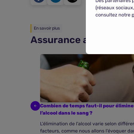
Des partenaires 
(réseaux sociaux,
consultez notre
p
En savoir plus
Assurance auto : on vo
Combien de temps faut-il pour élimine
l’alcool dans le sang ?
L'élimination de l'alcool varie selon différe
facteurs, comme nous allons l'évoquer da