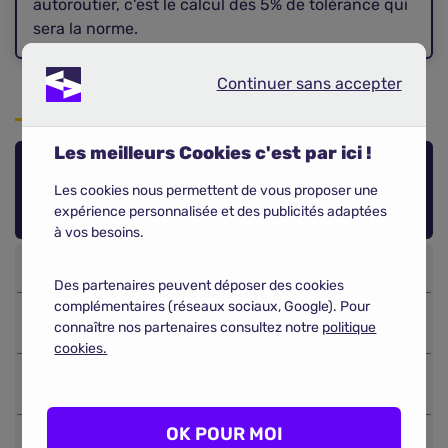
autoroutier, c'est le calcul des 5% de tolérance qui
sera la norme.
Continuer sans accepter
Continuer sans accepter
Les meilleurs Cookies c'est par ici !
Montant des amendes minorées et
Les cookies nous permettent de vous proposer une
majorées
expérience personnalisée et des publicités adaptées
à vos besoins.
Des partenaires peuvent déposer des cookies
complémentaires (réseaux sociaux, Google). Pour
Moins de 20 km/h (si la limite est
45
180
connaître nos partenaires consultez notre
politique
supérieure à 50 km/h)
€
€
cookies.
Moins de 20 km/h (en agglomération ou
90
375
zone 50)
€
€
OK POUR MOI
90
375
Entre 20 et 30 km/h