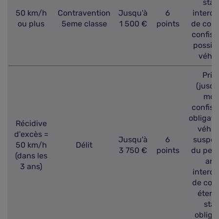
stag
50 km/h
Contravention
Jusqu'à
6
interdi
ou plus
5eme classe
1 500 €
points
de cond
confisc
possib
véhic
Pris
(jusqu
mois
confisc
obligato
Récidive
véhic
d'excès =
Jusqu'à
6
suspen
50 km/h
Délit
3 750 €
points
du perm
(dans les
ans)
3 ans)
interdi
de con
étend
sta
obliga