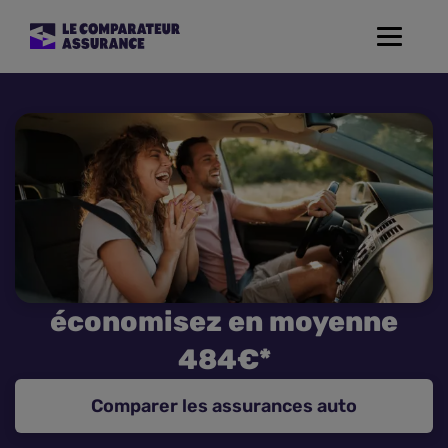
Toggle
navigat
Assurance Auto
Mutuelle Santé
Assurance Moto
Assurance Habitation
économisez en moyenne
Assurance de prêt
484€*
Prévoyance
Comparer les assurances auto
Assurance Animaux