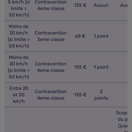
5 km/h (si
Contravention
135 €
Aucun
Aucu
limite =
4eme classe
50 km/h)
Moins de
20 km/h
Contravention
68 €
1 point
-
(si limite >
3eme classe
50 km/h)
Moins de
20 km/h
Contravention
135 €
1 point
-
(si limite =
4eme classe
50 km/h)
Entre 20
Contravention
2
et 30
135 €
-
4eme classe
points
km/h
Suspen
du pe
(jusqu