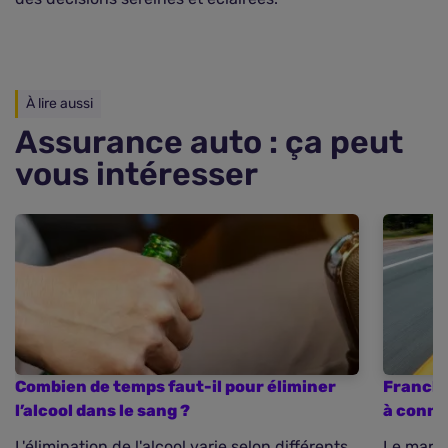
À lire aussi
Assurance auto : ça peut
vous intéresser
Combien de temps faut-il pour éliminer
Franchi
l’alcool dans le sang ?
à conna
L'élimination de l'alcool varie selon différents
Le marqu