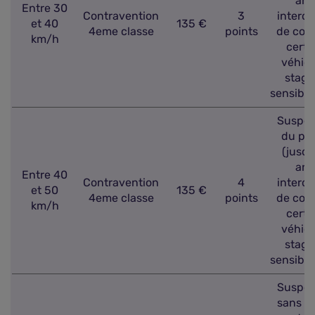
ans)
Entre 30
Contravention
3
interdi
et 40
135 €
4eme classe
points
de con
km/h
certa
véhicu
stage
sensibil
Suspen
du pe
(jusqu
ans)
Entre 40
Contravention
4
interdi
et 50
135 €
4eme classe
points
de con
km/h
certa
véhicu
stage
sensibil
Suspen
sans su