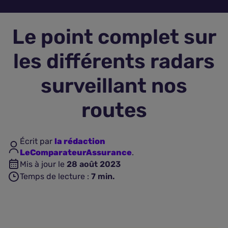
Assurance vie
Le point complet sur
Plus d'assurances
les différents radars
surveillant nos
routes
Écrit par
la rédaction
LeComparateurAssurance
.
Mis à jour le
28 août 2023
Temps de lecture :
7
min.