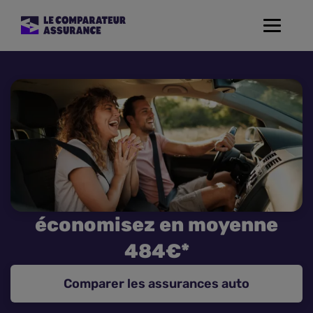
Toggle
navigat
Assurance Auto
Mutuelle Santé
Assurance Moto
Assurance Habitation
économisez en moyenne
Assurance de prêt
484€*
Prévoyance
Comparer les assurances auto
Assurance Animaux