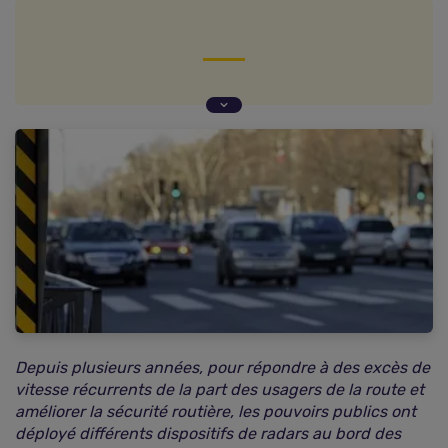
Le radar de vitesse fixe
Le radar de vitesse embarqué
Le radar discriminant
Le radar de vitesse moyenne
Le radar de feu rouge
Le radar de passage à niveau
Le radar de chantier
Le radar pédagogique
Le radar mobile nouvelle génération
Le radar de stop
Depuis plusieurs années, pour répondre à des excès de
vitesse récurrents de la part des usagers de la route et
Les radars en chiffres
améliorer la sécurité routière, les pouvoirs publics ont
déployé différents dispositifs de radars au bord des