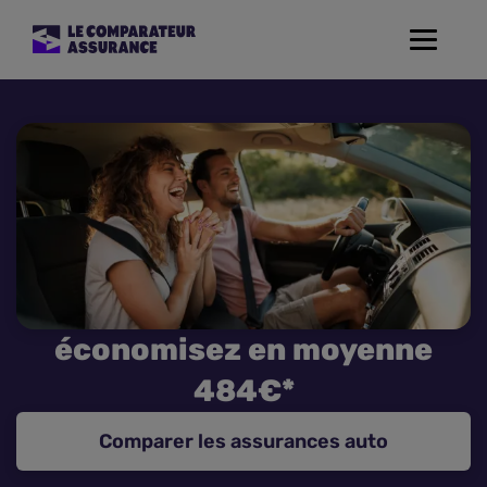
Toggle
navigat
Assurance Auto
Mutuelle Santé
Assurance Moto
Assurance Habitation
économisez en moyenne
Assurance de prêt
484€*
Prévoyance
Comparer les assurances auto
Assurance Animaux