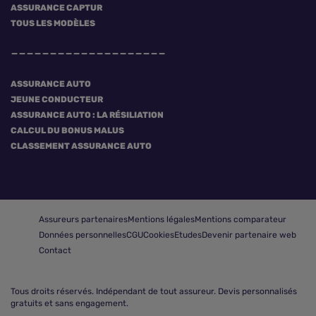
ASSURANCE CAPTUR
TOUS LES MODÈLES
ASSURANCE AUTO
JEUNE CONDUCTEUR
ASSURANCE AUTO : LA RÉSILIATION
CALCUL DU BONUS MALUS
CLASSEMENT ASSURANCE AUTO
Assureurs partenaires
Mentions légales
Mentions comparateur
Données personnelles
CGU
Cookies
Etudes
Devenir partenaire web
Contact
Tous droits réservés.
Indépendant de tout assureur. Devis personnalisés
gratuits et sans engagement.