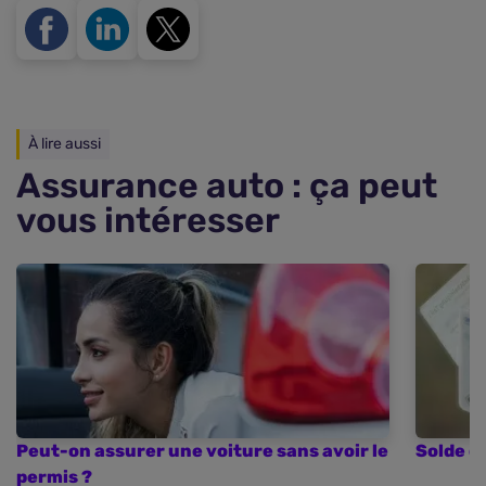
À lire aussi
Assurance auto : ça peut
vous intéresser
Peut-on assurer une voiture sans avoir le
Solde d
permis ?