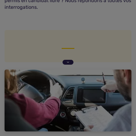
permis en candidat libre ? Nous répondons à toutes vos
interrogations.
Permis en candidat libre : à qui s'adresse-t-il ?
Permis en candidat libre : les étapes d'inscription
Permis en candidat libre : l'apprentissage de la
conduite pour le passer
Permis en candidat libre : comment l'obtenir ?
Permis en candidat libre : combien ça coûte ?
Permis en candidat libre : quelle assurance auto
pour votre formation ?