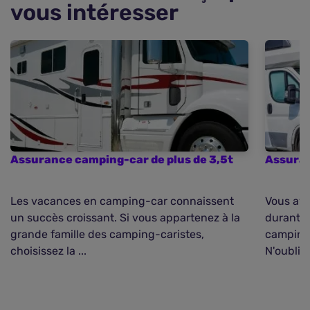
vous intéresser
Assurance camping-car de plus de 3,5t
Assuran
Les vacances en camping-car connaissent
Vous ave
un succès croissant. Si vous appartenez à la
durant v
grande famille des camping-caristes,
camping-
choisissez la ...
N'oubliez