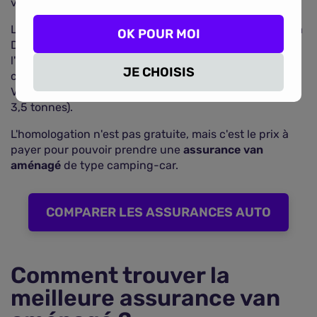
validés.
Le dossier d'homologation est à soumettre auprès de la
OK POUR MOI
DREAL (Direction régionale de l'environnement, de
l'aménagement et du logement), pour changer de
JE CHOISIS
catégorie sur la carte grise : de véhicule VU ou CTTE à
VASP (Véhicule Automoteur Spécialisé de PTAC < ou =
3,5 tonnes).
L'homologation n'est pas gratuite, mais c'est le prix à
payer pour pouvoir prendre une
assurance van
aménagé
de type camping-car.
COMPARER LES ASSURANCES AUTO
Comment trouver la
meilleure assurance van