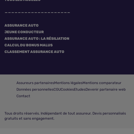
ASSURANCE AUTO
JEUNE CONDUCTEUR
ASSURANCE AUTO : LA RÉSILIATION
CALCUL DU BONUS MALUS
CLASSEMENT ASSURANCE AUTO
Assureurs partenaires
Mentions légales
Mentions comparateur
Données personnelles
CGU
Cookies
Etudes
Devenir partenaire web
Contact
Tous droits réservés.
Indépendant de tout assureur. Devis personnalisés
gratuits et sans engagement.