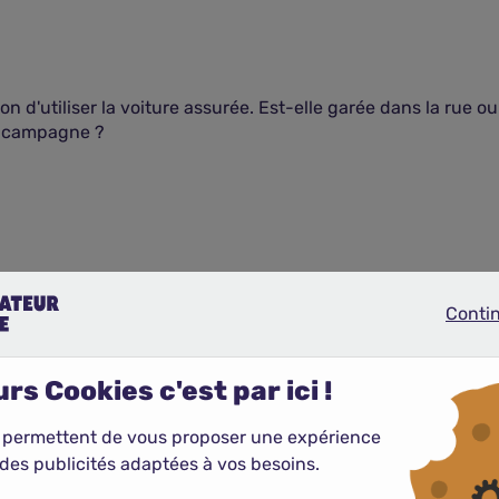
n d'utiliser la voiture assurée. Est-elle garée dans la rue 
n campagne ?
 mêmes pour une voiture électrique ou thermique. La moins 
Conti
Continue
to pas chère
, mais peu adaptée à la valeur des véhicules éle
 vous êtes couvert en cas de dommages causés à autrui. En c
 indemnisation n'est possible.
rs Cookies c'est par ici !
e, offre une solution équilibrée, en tarification comme en gar
 permettent de vous proposer une expérience
insi que des garanties complémentaires. Elle permet d'adapt
des publicités adaptées à vos besoins.
indispensables. Elle intègre notamment la prise en charge des 
elles. Des extensions de garanties peuvent également être 