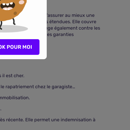
ée, puisqu'elle permet d'assurer au mieux une
 comprend des garanties étendues. Elle couvre
s accidents. Elle protège également contre les
ut être complétée par des garanties
OK POUR MOI
il est cher.
 le rapatriement chez le garagiste…
mmobilisation.
.
très récente. Elle permet une indemnisation à