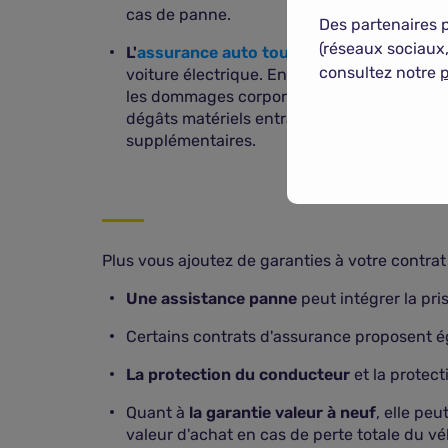
cas de panne.
Des partenaires 
(réseaux sociaux,
L'
assurance auto tous risques
est celle qu
consultez notre
p
voiture électrique. En plus de l'assurance 
les dommages corporels et matériels en cas
dégâts matériels entraînés par les catastro
supplémentaires.
Plus vous ajoutez de garanties à votre contrat
Une assistance panne
peut intégrer la pri
Certains contrats d'assurance proposent 
La protection du conducteur
et la protec
Quant à
la garantie valeur à neuf
, elle pe
valeur d'achat en cas de perte totale du vé