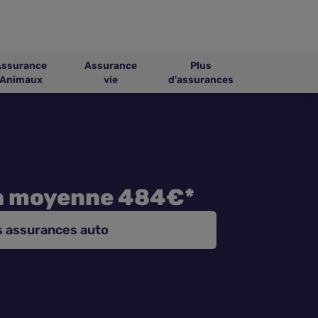
Assurance
Assurance
Plus
Animaux
vie
d'assurances
n moyenne 484€*
s assurances auto