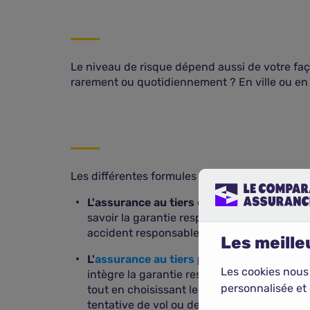
Le niveau de risque dépend aussi de votre faço
rarement ou quotidiennement ? En ville ou e
Les différentes formules d'assurance sont les
L'assurance au tiers
est une
assurance au
savoir la garantie responsabilité civile :
accident responsable, en revanche, aucune
Les meilleu
L'
assurance au tiers
plus
, ou intermédiair
Les cookies nous
intègre la garantie responsabilité civile a
personnalisée et 
tout en choisissant les garanties les plus 
tentative de vol ou de catastrophes natur