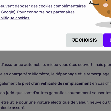
peuvent déposer des cookies complémentaires
 Google). Pour connaître nos partenaires
i offre les meilleures garanties. Elle est largement conseill
olitique cookies.
responsabilité civile prévue dans une formule au tiers, elle
 de sinistre responsable, grâce à la garantie dommages tou
phes naturelles, le vandalisme, les collisions… Elle aussi pe
JE CHOISIS
 d'assurance automobile, mieux vous êtes couvert, mais plus 
se en charge zéro kilomètre, le dépannage et le remorquage,
également le
prêt d'un véhicule de remplacement
en cas d'i
tion juridique sont d'autres garanties couramment souscrites
ut être utile pour une voiture électrique de valeur, neuve ou 
hicule assuré.