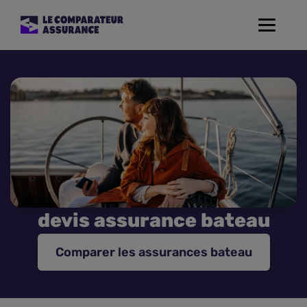
Toggle
navigat
Assurance Auto
Mutuelle Santé
Assurance Moto
Assurance Habitation
devis assurance bateau
Assurance de prêt
Comparer les assurances bateau
Prévoyance
Assurance Animaux