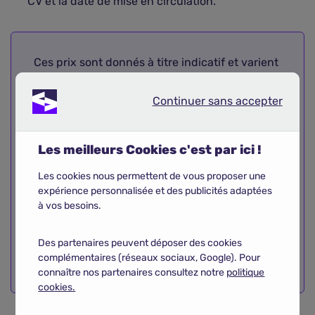
CV et la date de mise en circulation.
Ces prix sont donnés à titre indicatif et varient
selon le contrat et les options choisis. Si vous
souhaitez acheter un bateau, nous vous
Continuer sans accepter
Continuer sans accepter
conseillons de choisir une embarcation de
petite taille. Il vous sera plus facile de trouver
une assurance pas chère pour votre bateau si :
Les meilleurs Cookies c'est par ici !
Le moteur est peu puissant ;
Les cookies nous permettent de vous proposer une
expérience personnalisée et des publicités adaptées
Il est utilisé près des côtes françaises de
à vos besoins.
façon occasionnelle ;
Il est stationné l'hiver dans un espace
Des partenaires peuvent déposer des cookies
clos sécurisé.
complémentaires (réseaux sociaux, Google). Pour
connaître nos partenaires consultez notre
politique
cookies.