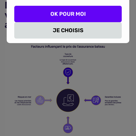
Les éléments qui font
varier le prix d'une
OK POUR MOI
assurance bateau
JE CHOISIS