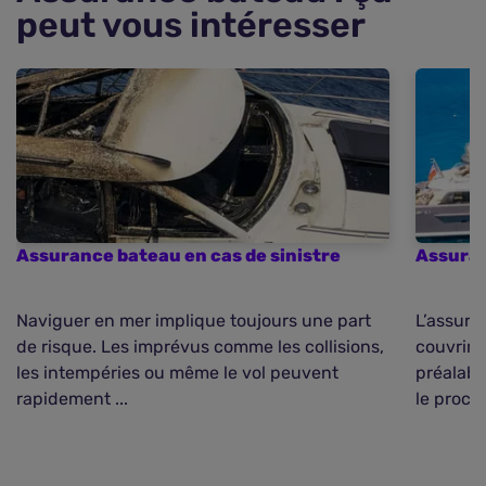
peut vous intéresser
Assurance bateau en cas de sinistre
Assuran
Naviguer en mer implique toujours une part
L’assura
de risque. Les imprévus comme les collisions,
couvrir 
les intempéries ou même le vol peuvent
préalable
rapidement ...
le proces