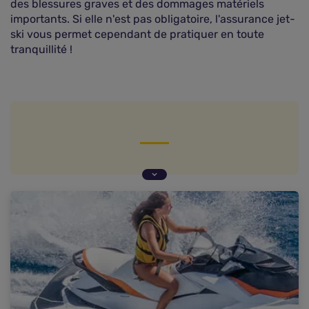
des blessures graves et des dommages matériels
importants. Si elle n'est pas obligatoire, l'assurance jet-
ski vous permet cependant de pratiquer en toute
tranquillité !
Qu'est-ce qu'un jet-ski ?
Faut-il assurer un jet-ski ?
Quelles sont les garanties de l'assurance pour
jet-ski ?
Dans quelles situations mon jet-ski est-il assuré
?
Quel est le prix d'une assurance jet-ski ?
Comment choisir une assurance jet-ski ?