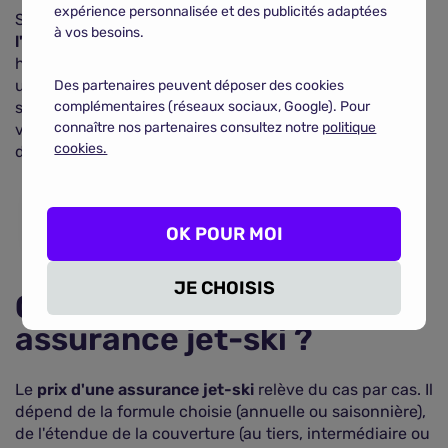
expérience personnalisée et des publicités adaptées
Si vous avez opté pour une
assurance multirisque à
à vos besoins.
l'année
pour votre jet-ski, il est couvert lorsqu'il est en
hivernage chez vous. A contrario, si vous avez préféré
une formule saisonnière, il n'est pas assuré en cas de
Des partenaires peuvent déposer des cookies
sinistre chez vous. Dans ce cas, rapprochez-vous de
complémentaires (réseaux sociaux, Google). Pour
connaître nos partenaires consultez notre
politique
votre assurance multirisque habitation pour inclure
cookies.
dans la couverture de cette dernière votre jet-ski.
COMPARER LES ASSURANCES JET-SKI
OK POUR MOI
JE CHOISIS
Quel est le prix d'une
assurance jet-ski ?
Le
prix d'une assurance jet-ski
relève du cas par cas. Il
dépend de la formule choisie (annuelle ou saisonnière),
de l'étendue de la couverture (au tiers, intermédiaire ou