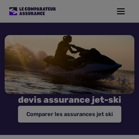
Toggle
navigat
Assurance Auto
Mutuelle Santé
Assurance Moto
Assurance Habitation
devis assurance jet-ski
Assurance de prêt
Comparer les assurances jet ski
Prévoyance
Assurance Animaux