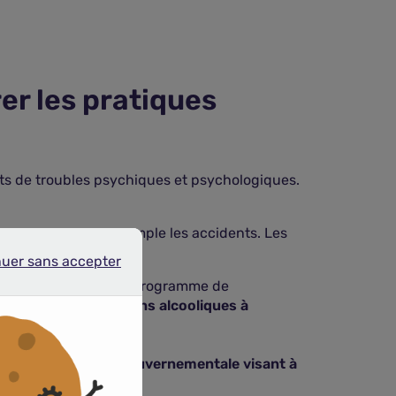
er les pratiques
ts de troubles psychiques et psychologiques.
rnes, comme par exemple les accidents. Les
nuer sans accepter
r sans accepter
en janvier dernier, un programme de
des vendeurs de boissons alcooliques à
ion d'une mesure gouvernementale visant à