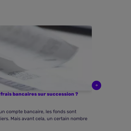
frais bancaires sur succession ?
La souscript
de plus en pl
’un compte bancaire, les fonds sont
Les Français s
iers. Mais avant cela, un certain nombre
prévoyance. En
assurance décè