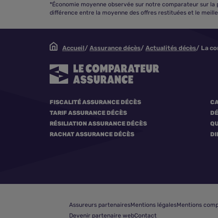
*Économie moyenne observée sur notre comparateur sur la pér
différence entre la moyenne des offres restituées et le meill
Accueil
Assurance décès
Actualités décès
La co
FISCALITÉ ASSURANCE DÉCÈS
CA
TARIF ASSURANCE DÉCÈS
DÉ
RÉSILIATION ASSURANCE DÉCÈS
QU
RACHAT ASSURANCE DÉCÈS
DI
Assureurs partenaires
Mentions légales
Mentions comp
Devenir partenaire web
Contact