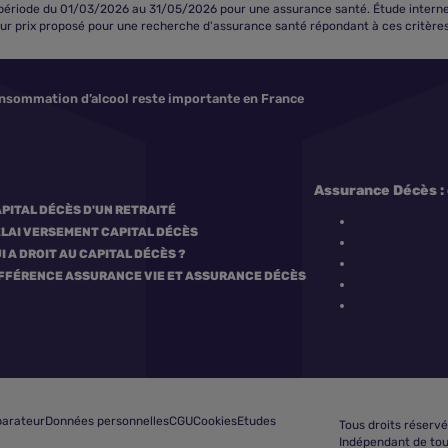
iode du 01/03/2026 au 31/05/2026 pour une assurance santé. Étude interne eff
eur prix proposé pour une recherche d'assurance santé répondant à ces critères 
nsommation d’alcool reste importante en France
Assurance Décès : 
PITAL DÉCÈS D'UN RETRAITÉ
LAI VERSEMENT CAPITAL DÉCÈS
I A DROIT AU CAPITAL DÉCÈS ?
FFÉRENCE ASSURANCE VIE ET ASSURANCE DÉCÈS
Comparer les mutuelles santé
arateur
Données personnelles
CGU
Cookies
Etudes
Tous droits réservé
Indépendant de tou