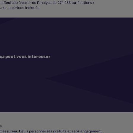
ectuée à partir de l’analyse de 274 235 tarifications :
sur la période indiquée.
ça peut vous intéresser
s.
t assureur. Devis personnalisés gratuits et sans engagement.