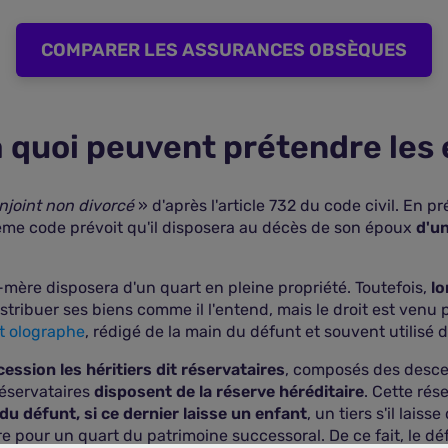
COMPARER LES ASSURANCES OBSÈQUES
à quoi peuvent prétendre les
onjoint non divorcé
» d'après l'article 732 du code civil. En p
 même code prévoit qu'il disposera au décès de son époux
d'un
mère disposera d'un quart en pleine propriété. Toutefois,
lo
ibuer ses biens comme il l'entend, mais le droit est venu pose
t olographe
, rédigé de la main du défunt et souvent utilisé 
ession les héritiers dit réservataires
, composés des desce
réservataires
disposent de la réserve héréditaire
. Cette rése
du défunt, si ce dernier laisse un enfant
, un tiers s'il lais
re pour un quart du patrimoine successoral. De ce fait, le d