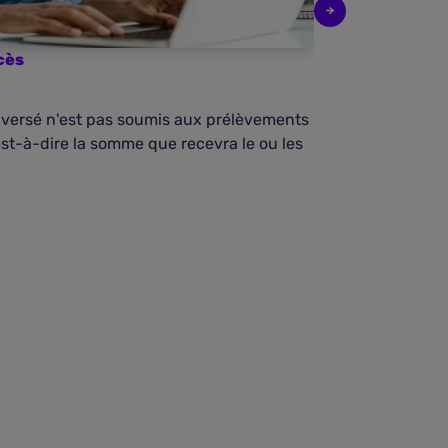
cès
Légalité d'un
l versé n'est pas soumis aux prélèvements
L'article 1075 
est-à-dire la somme que recevra le ou les
l'ascendant pa
cassation datan