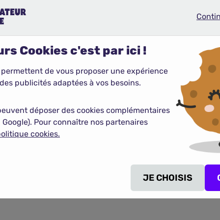
Conti
Continue
 au droit car il vous déshérite complétement. De ce fait,
le
é sera en principe versée à son épouse.
rs Cookies c'est par ici !
tées tout en protégeant vos proches, envisagez de souscrir
ssion de votre patrimoine en complément des dispositions lé
 permettent de vous proposer une expérience
cès
pour s'assurer que vos proches reçoivent le soutien finan
des publicités adaptées à vos besoins.
peuvent déposer des cookies complémentaires
 Google). Pour connaître nos partenaires
olitique cookies.
conventions obsèques
JE CHOISIS