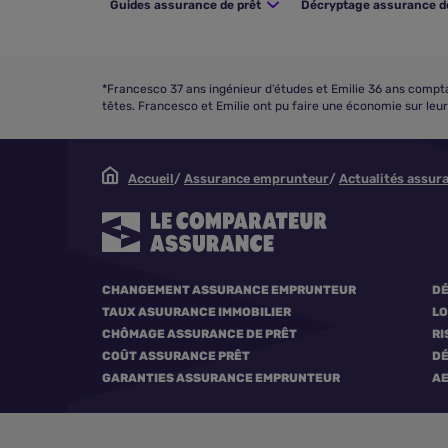
Guides assurance de prêt
Décryptage assurance d
*Francesco 37 ans ingénieur d’études et Emilie 36 ans compta
têtes. Francesco et Emilie ont pu faire une économie sur leu
Accueil
Assurance emprunteur
Actualités assura
CHANGEMENT ASSURANCE EMPRUNTEUR
DÉ
TAUX ASUURANCE IMMOBILIER
LO
CHÔMAGE ASSURANCE DE PRÊT
RI
COÛT ASSURANCE PRÊT
DÉ
GARANTIES ASSURANCE EMPRUNTEUR
A