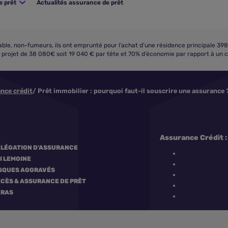
e prêt
Actualités assurance de prêt
ble, non-fumeurs, ils ont emprunté pour l’achat d’une résidence principale 398
r projet de 38 080€ soit 19 040 € par tête et 70% d’économie par rapport à un 
nce crédit
Prêt immobilier : pourquoi faut-il souscrire une assurance 
Assurance Crédit :
LÉGATION D'ASSURANCE
I LEMOINE
SQUES AGGRAVÉS
CÈS & ASSURANCE DE PRÊT
ERAS
Comparer les assurances emprunteur