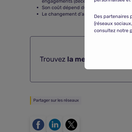
engagements (décès, invalidité, incapacit
Son coût dépend du profil de l’emprunteu
Le changement d’assurance de prêt immob
Des partenaires 
(réseaux sociaux,
consultez notre
p
Trouvez
la meilleure assu
Partager sur les réseaux