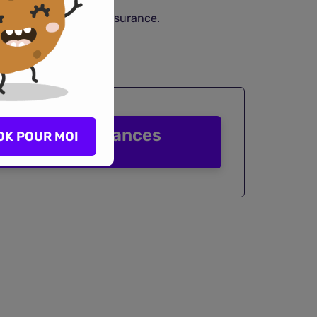
pour la délégation d’assurance.
rer les assurances
OK POUR MOI
emprunteur