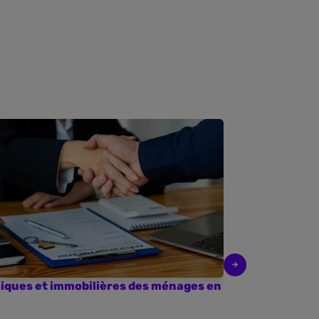
iques et immobilières des ménages en
L’extension d
leur accès à 