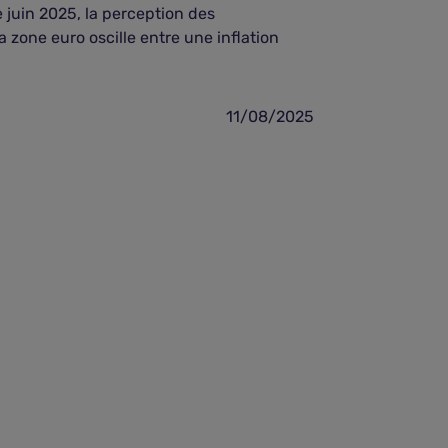
 juin 2025, la perception des
Les personnes
zone euro oscille entre une inflation
cancers et les
après avoir vai
11/08/2025