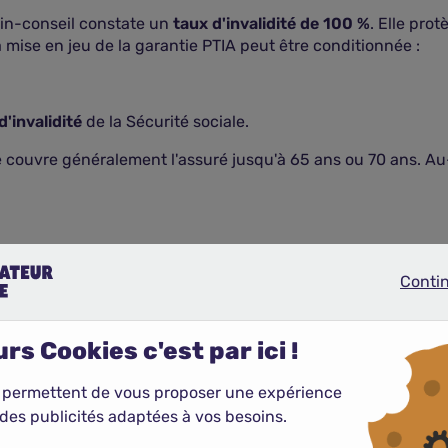
cin-conseil constate un
taux d'invalidité de 100 %
. Elle prot
mise en jeu de la garantie PTIA peut être conditionnée :
'invalidité
de la Sécurité sociale.
le couvre généralement l'assuré jusqu'à 65 ans ou 70 ans. Au-
Conti
Continue
mme la garantie décès (DC), est exigée par les banques et les
e DC, la garantie PTIA figure dans tous les contrats d'
assuran
rs Cookies c'est par ici !
 permettent de vous proposer une expérience
COMPARER LES ASSURANCES EMPRUNTEUR
des publicités adaptées à vos besoins.