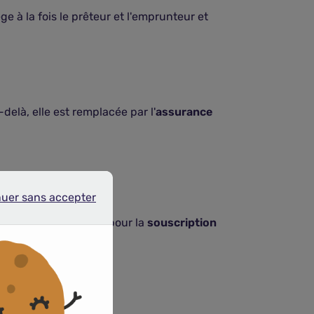
ège à la fois le prêteur et l'emprunteur et
delà, elle est remplacée par l'
assurance
nuer sans accepter
r sans accepter
 organismes de crédit pour la
souscription
ce emprunteur
.