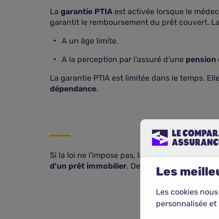
La
garantie PTIA
est activée lorsque le méde
garantit le remboursement du prêt couvert. La 
A un âge limite.
A la perception par l'assuré d'une
pension d
La garantie PTIA est limitée dans le temps. El
dépendance
.
Si la loi ne l'impose pas, la garantie PTIA, co
d'un prêt immobilier
. De fait, avec la garanti
Les meilleu
Les cookies nous
personnalisée et 