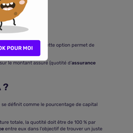
es :
stant à rembourser. Cette option permet de
OK POUR MOI
sur le montant assuré (quotité d'
assurance
 ?
e se définit comme le pourcentage de capital
re totale, la quotité doit être de 100 % par
ce
entre eux dans l'objectif de trouver un juste