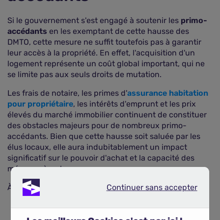
Si le gouvernement s'est engagé à soutenir les
primo-
accédants
en les exemptant de cette hausse des
DMTO, cette mesure ne suffit toutefois pas à garantir
leur accès à la propriété. En effet, l'acquisition d'un
logement représente un coût global important, qui ne
se limite pas aux seuls droits de mutation.
Les frais de notaire, les primes d'
assurance habitation
pour propriétaire
, les intérêts d'emprunt et les prix
élevés du marché immobilier continuent de constituer
des obstacles majeurs pour de nombreux primo-
accédants. Bien que cette hausse soit saluée par les
élus locaux, elle aura indubitablement un impact
significatif sur le pouvoir d'achat et la capacité des
ménages à se loger.
Continuer sans accepter
À retenir
Continuer sans accepter
La hausse des droits de mutation en 2025 touchera
principalement les acquéreurs de biens anciens.