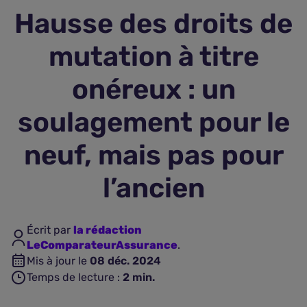
Hausse des droits de
Assurance vie
mutation à titre
Plus d'assurances
onéreux : un
soulagement pour le
neuf, mais pas pour
l’ancien
Écrit par
la rédaction
LeComparateurAssurance
.
Mis à jour le
08 déc. 2024
Temps de lecture :
2
min.