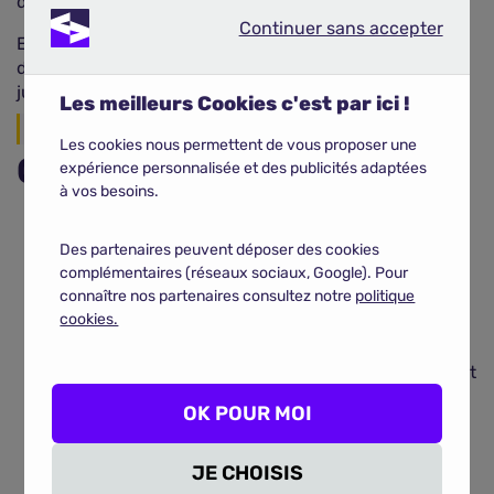
d'intervention d'un expert, le traitement sera plus long.
Continuer sans accepter
Continuer sans accepter
En cas de catastrophe naturelle reconnue par un
décret gouvernemental, le paiement peut prendre
jusqu'à trois mois.
Les meilleurs Cookies c'est par ici !
En résumé
Les cookies nous permettent de vous proposer une
Ce qu'il faut retenir
expérience personnalisée et des publicités adaptées
à vos besoins.
La France a connu de fortes intempéries de grêle
Des partenaires peuvent déposer des cookies
au début du mois de mai.
complémentaires (réseaux sociaux, Google). Pour
Les dégâts provoqués par la grêle sont couverts
connaître nos partenaires consultez notre
politique
par le contrat de base d’une assurance
cookies.
multirisques habitation.
En revanche, les aménagements annexes du
domicile ne sont pas pris en charge et nécessitent
de souscrire une extension de garanties.
OK POUR MOI
L’indemnisation prend entre 10 et 30 jours.
JE CHOISIS