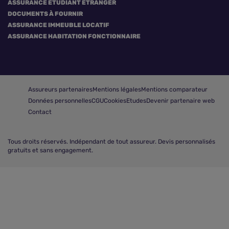
ASSURANCE ÉTUDIANT ÉTRANGER
DOCUMENTS À FOURNIR
ASSURANCE IMMEUBLE LOCATIF
ASSURANCE HABITATION FONCTIONNAIRE
Assureurs partenaires
Mentions légales
Mentions comparateur
Données personnelles
CGU
Cookies
Etudes
Devenir partenaire web
Contact
Tous droits réservés.
Indépendant de tout assureur. Devis personnalisés
gratuits et sans engagement.
Comparer les assurances habitation