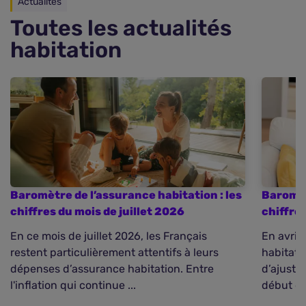
Actualités
Toutes les actualités
habitation
Baromètre de l’assurance habitation : les
Baromèt
chiffres du mois de juillet 2026
chiffre
En ce mois de juillet 2026, les Français
En avril
restent particulièrement attentifs à leurs
habitati
dépenses d’assurance habitation. Entre
d’ajuste
l'inflation qui continue ...
début d’