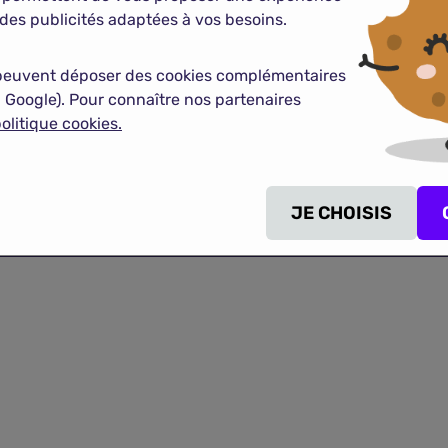
se couvre généralement le salarié en télétravail.
des publicités adaptées à vos besoins.
otéger contre les cyberattaques.
domicile doivent souscrire une assurance professionnelle spé
peuvent déposer des cookies complémentaires
 Google). Pour connaître nos partenaires
olitique cookies.
tation au meilleur prix ?
JE CHOISIS