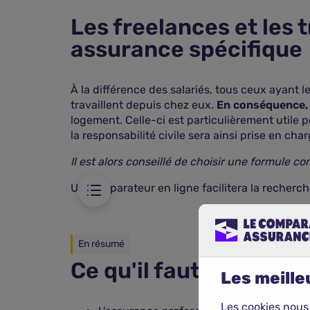
Les freelances et les 
assurance spécifique
À la différence des salariés, tous ceux ayant l
 pas incluse dans
travaillent depuis chez eux.
En conséquence, 
logement. Celle-ci est particulièrement utile p
ts doivent
la responsabilité civile sera ainsi prise en char
Il est alors conseillé de choisir une formule 
Un comparateur en ligne facilitera la recherche
En résumé
Ce qu'il faut retenir
Les meilleu
Les cookies nous