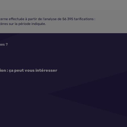
 effectuée à partir de l’analyse de 56 395 tarifications :
ères sur la période indiquée.
ues ?
on : ça peut vous intéresser