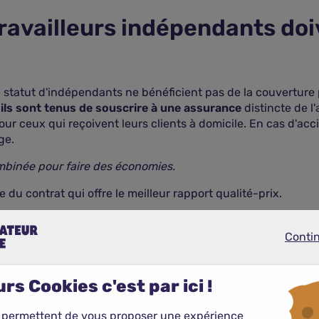
travailleurs indépendants do
e statut d'indépendants ne bénéficient pas de la couverture 
ils sont tenus de souscrire à une assurance
distincte de l
our ceux qui reçoivent leurs clients à domicile. En cas d'acc
ge.
combinée pour faire des économies.
 du contrat qui offre le meilleur rapport qualité-prix.
Conti
Continue
rs Cookies c'est par ici !
 permettent de vous proposer une expérience