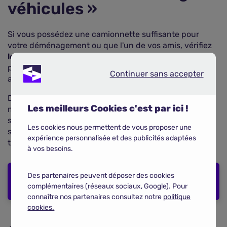
véhicules »
Si vous possédez une camionnette suffisante pour
votre déménagement ou que l'un de vos amis, vérifiez
les garanties du véhicule
, notamment la garantie «
prêt du volant », car plusieurs personnes peuvent être
Continuer sans accepter
Continuer sans accepter
amenées à conduire l'utilitaire.
De même, si vous louez un véhicule, vérifiez qui est en
Les meilleurs Cookies c'est par ici !
mesure de le prendre le volant (un conducteur
secondaire a-t-il été précisé ?) et les garanties
Les cookies nous permettent de vous proposer une
souscrites (dommages tous accidents ou assurance au
expérience personnalisée et des publicités adaptées
tiers ?)
à vos besoins.
COMPARER LES ASSURANCES
Des partenaires peuvent déposer des cookies
HABITATION
complémentaires (réseaux sociaux, Google). Pour
connaître nos partenaires consultez notre
politique
cookies.