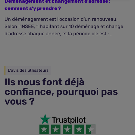
Déménagement et changement d’adresse :
A
comment s’y prendre ?
r
Un déménagement est l'occasion d'un renouveau.
V
Selon l'INSEE, 1 habitant sur 10 déménage et change
to
d'adresse chaque année, et la période clé est : ...
d
L'avis des utilisateurs
Ils nous font déjà
confiance, pourquoi pas
vous ?