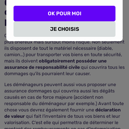
Opter pour des
déménageurs
OK POUR MOI
professionnels
JE CHOISIS
Opter pour des déménageurs professionnels est certes
plus onéreux mais surtout moins risqué. Non seulement
ils disposent de tout le matériel nécessaire (diable,
camion…) pour transporter vos biens en toute sécurité,
mais ils doivent
obligatoirement posséder une
assurance de responsabilité civile
qui couvrira tous les
dommages qu'ils pourraient leur causer.
Les déménageurs peuvent aussi vous proposer une
assurance dommages qui couvrira aussi les dégâts
causés en cas de force majeure (accident non
responsable du déménageur par exemple.) Avant toute
chose vous devrez également fournir une
déclaration
de valeur
qui fait l'inventaire de tous vos biens et leur
valorisation. C'est elle qui permettra de déterminer le
montant des remboursements en cas d'indemnisation.