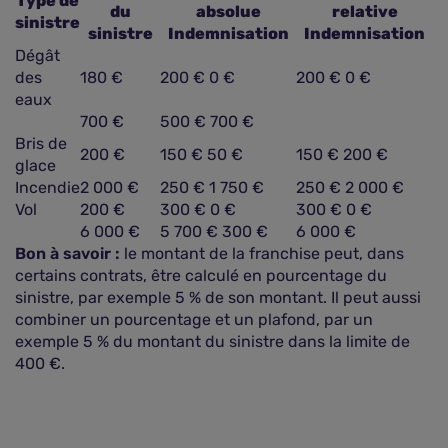
Type de
du
absolue
relative
sinistre
sinistre
Indemnisation
Indemnisation
Dégât
des
180 €
200 € 0 €
200 € 0 €
eaux
700 €
500 € 700 €
Bris de
200 €
150 € 50 €
150 € 200 €
glace
Incendie
2 000 €
250 € 1 750 €
250 € 2 000 €
Vol
200 €
300 € 0 €
300 € 0 €
6 000 €
5 700 € 300 €
6 000 €
Bon à savoir :
le montant de la franchise peut, dans
certains contrats, être calculé en pourcentage du
sinistre, par exemple 5 % de son montant. Il peut aussi
combiner un pourcentage et un plafond, par un
exemple 5 % du montant du sinistre dans la limite de
400 €.