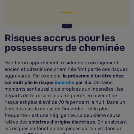
Risques accrus pour les possesseurs de
cheminée
Risques accrus pour les
Appliquer des mesures de prévention
possesseurs de cheminée
Ne pas avoir de comportements à risque
Nouvelle obligation pour les cheminées et
appareils à chauffage au bois ou au charbon
Habiter un appartement, résider dans un logement
Bien conserver l'attestation de ramonage
ancien et détenir une cheminée font partie des risques
aggravants. Par exemple,
la présence d'un âtre chez
Le détecteur de fumées efficace
soi multiplie le risque
incendie
par dix
. Certains
moments sont aussi plus propices aux incendies : les
départs de feux sont plus fréquents en hiver et ce
risque est plus élevé de 70 % pendant la nuit. Dans un
tiers des cas, la cause de l'incendie – et la plus
fréquente - est une négligence. La deuxième cause
relève des
sinistres d'origine électrique
. En analysant
les risques en fonction des pièces où l'on vit dans un