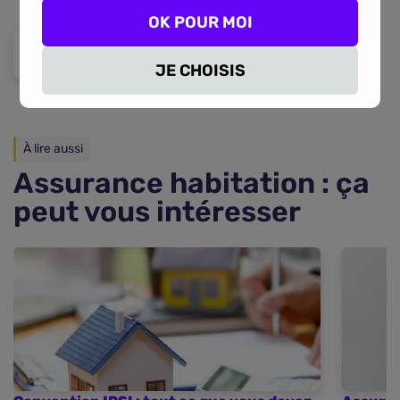
OK POUR MOI
JE CHOISIS
À lire aussi
Assurance habitation : ça
peut vous intéresser