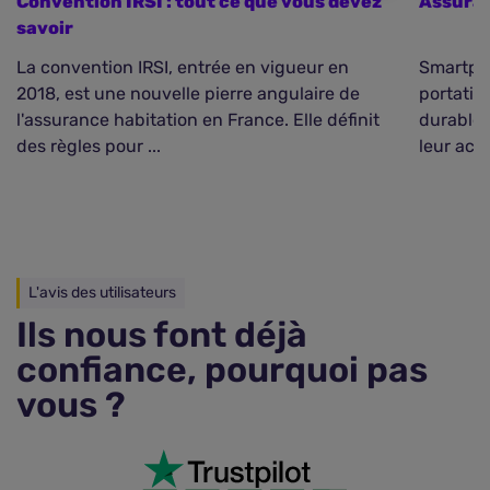
Convention IRSI : tout ce que vous devez
Assuran
savoir
La convention IRSI, entrée en vigueur en
Smartpho
2018, est une nouvelle pierre angulaire de
portativ
l'assurance habitation en France. Elle définit
durablem
des règles pour ...
leur acha
L'avis des utilisateurs
Ils nous font déjà
confiance, pourquoi pas
vous ?