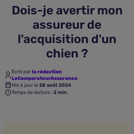
Dois-je avertir mon
Assurance vie
assureur de
Plus d'assurances
l'acquisition d'un
chien ?
Écrit par
la rédaction
LeComparateurAssurance
.
Mis à jour le
28 août 2024
Temps de lecture :
2
min.