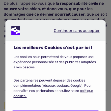
De plus, rappelez-vous que
la responsabilité civile ne
couvre votre chien, et donc vous, que pour les
dommages que ce dernier pourrait causer
, que ce soit
en mordant quelqu'un ou quelque chose, en percutant
un véhicule… Afin d'être couvert pour
les frais de santé
Continuer sans accepter
de votre compagnon
vous devrez souscrire une
Continuer sans accepter
assurance pour ce dernier
.
Les meilleurs Cookies c'est par ici !
Besoin d'une
assurance
Les cookies nous permettent de vous proposer une
expérience personnalisée et des publicités adaptées
habitation au meilleur prix ?
à vos besoins.
Comparer
Des partenaires peuvent déposer des cookies
complémentaires (réseaux sociaux, Google). Pour
connaître nos partenaires consultez notre
politique
cookies.
Partager sur les réseaux