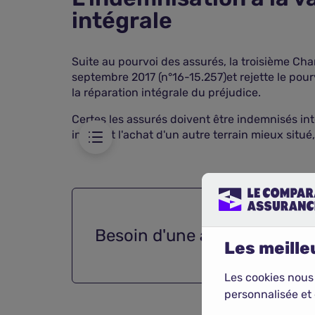
intégrale
Suite au pourvoi des assurés, la troisième Ch
s au principe de
septembre 2017 (n°16-15.257)et rejette le pourv
la réparation intégrale du préjudice.
Certes les assurés doivent être indemnisés in
incluant l'achat d'un autre terrain mieux situé
Besoin d'une
assurance habi
Les meilleu
Les cookies nous
personnalisée et 