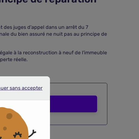
t des juges d'appel dans un arrêt du 7
vénale du bien assuré ne nuit pas au principe de
égale à la reconstruction à neuf de l'immeuble
perte réelle.
nuer sans accepter
r sans accepter
Comparer