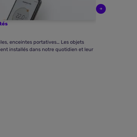
tés
Quelle assur
les, enceintes portatives… Les objets
Les fissures d
nt installés dans notre quotidien et leur
problèmes, all
menaces sérieu