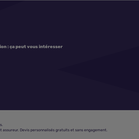
on : ça peut vous intéresser
s.
t assureur. Devis personnalisés gratuits et sans engagement.