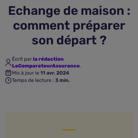
Echange de maison :
Assurance vie
comment préparer
Plus d'assurances
son départ ?
Écrit par
la rédaction
LeComparateurAssurance
.
Mis à jour le
11 avr. 2024
Temps de lecture :
3
min.