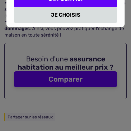
retourner contre la famille occupant le logement
si ils
sont responsables du sinistre. Si un incendie, un dégât
JE CHOISIS
des eaux, ou une explosion survient hors du domicile
habituel, la garantie villégiature
couvrira les
dommages
. Ainsi, vous pouvez pratiquer l'échange de
maison en toute sérénité !
Besoin d'une
assurance
habitation au meilleur prix ?
Comparer
Partager sur les réseaux