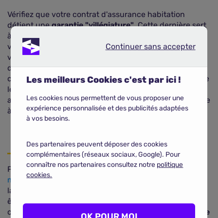
Vérifiez que votre contrat d'assurance habitation
détient une
garantie "villégiature"
. Cette dernière sert
à indemniser les personnes physiques et morales à qui
Continuer sans accepter
vous pouvez avoir causé préjudice lors de votre
Continuer sans accepter
voyage, loin de votre domicile. En effet, il faut que la
distance domicile / lieu de la maison d'échange soit
compatible avec les conditions de la garantie, ainsi que
Les meilleurs Cookies c'est par ici !
le lieu même où se situe l'autre maison. Enfin, faites
Les cookies nous permettent de vous proposer une
attention à ce que la durée de votre séjour corresponde
expérience personnalisée et des publicités adaptées
à celle de la garantie.
à vos besoins.
Des partenaires peuvent déposer des cookies
complémentaires (réseaux sociaux, Google). Pour
connaître nos partenaires consultez notre
politique
Pas d'inquiétude à ce niveau là. Votre assurance
cookies.
multirisque habitation
fonctionne sur votre logis avec
la famille l'occupant comme avec vous lorsque vous y
êtes présent, en prenant en en charge les dégâts
causés à votre maison. Cependant, l'assureur pourra
se
OK POUR MOI