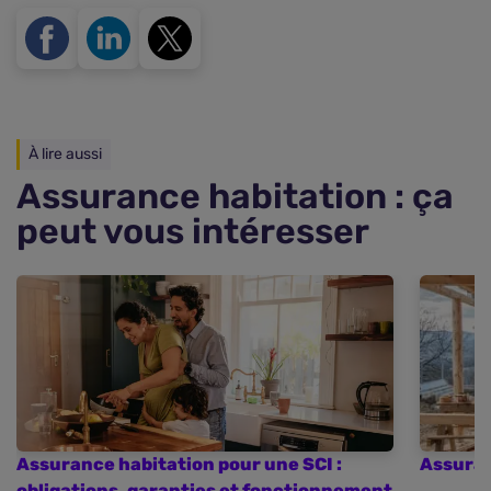
À lire aussi
Assurance habitation : ça
peut vous intéresser
Assurance habitation pour une SCI :
Assuran
obligations, garanties et fonctionnement