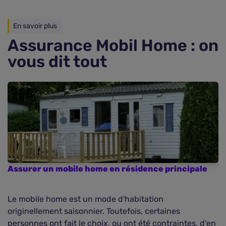
En savoir plus
Assurance Mobil Home : on
vous dit tout
Assurer un mobile home en résidence principale
L
h
Le mobile home est un mode d'habitation
S
originellement saisonnier. Toutefois, certaines
p
personnes ont fait le choix, ou ont été contraintes, d'en
vo