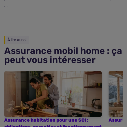
...
À lire aussi
Assurance mobil home : ça
peut vous intéresser
Assurance habitation pour une SCI :
Assuran
obligations, garanties et fonctionnement