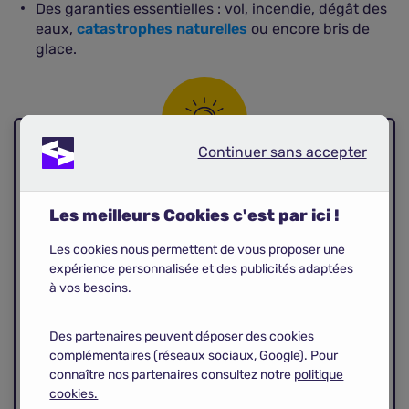
Des garanties essentielles : vol, incendie, dégât des
eaux,
catastrophes naturelles
ou encore bris de
glace.
Continuer sans accepter
Continuer sans accepter
Bon à savoir !
Les meilleurs Cookies c'est par ici !
Si vous habitez plus de 6 mois par an dans votre
Les cookies nous permettent de vous proposer une
caravane, certains assureurs peuvent vous
expérience personnalisée et des publicités adaptées
demander de
souscrire un contrat de type mobil-
à vos besoins.
home
. À l'inverse, si vous êtes en circulation
régulière, pensez à informer votre compagnie de
Des partenaires peuvent déposer des cookies
l'usage intensif de votre caravane : cela
complémentaires (réseaux sociaux, Google). Pour
influencera les garanties proposées et leur niveau
connaître nos partenaires consultez notre
politique
de couverture.
cookies.