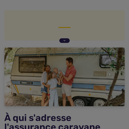
À qui s'adresse l'assurance caravane habitation ?
Les particularités des caravanes concernées par
cette assurance
Quelles garanties pour une assurance caravane
habitation ?
Les exigences légales pour assurer une caravane
comme résidence principale
Comment trouver une assurance caravane pas
chère ?
Foire aux questions sur l'assurance caravane
habitation permanente (FAQ)
À qui s'adresse
l'assurance caravane