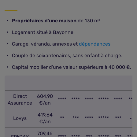
Propriétaires d'une maison
de 130 m².
Logement situé à Bayonne.
Garage, véranda, annexes et
dépendances
.
Couple de soixantenaires, sans enfant à charge.
Capital mobilier d'une valeur supérieure à 40 000 €.
Direct
604,90
****
****
****
*****
****
**
Assurance
€/an
419,64
Lovys
**
***
****
*****
***
-
€/an
709,46
FRI:DAY
****
****
***
*****
***
***