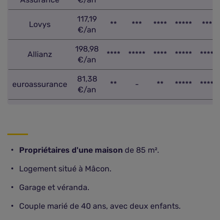
117,19
Lovys
**
***
****
*****
***
€/an
198,98
Allianz
****
*****
****
*****
****
€/an
81,38
euroassurance
**
-
**
*****
****
€/an
Propriétaires d'une maison
de 85 m².
Logement situé à Mâcon.
Garage et véranda.
Couple marié de 40 ans, avec deux enfants.