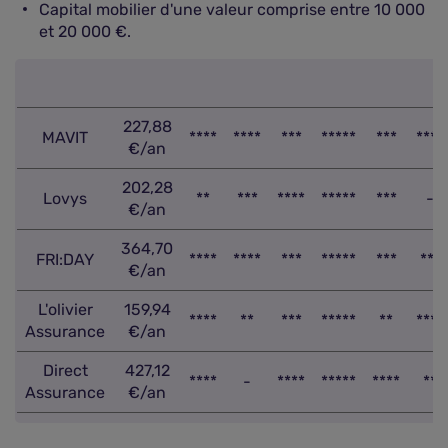
Capital mobilier d'une valeur comprise entre 10 000
et 20 000 €.
227,88
MAVIT
****
****
***
*****
***
****
€/an
202,28
Lovys
**
***
****
*****
***
-
€/an
364,70
FRI:DAY
****
****
***
*****
***
***
€/an
L'olivier
159,94
****
**
***
*****
**
****
Assurance
€/an
Direct
427,12
****
-
****
*****
****
**
Assurance
€/an