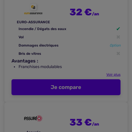
Pourquoi souscrire une assurance habitation ?
32 €
/an
Trouvez une assurance habitation complète et
pas chère
EURO-ASSURANCE
✔
Incendie / Dégats des eaux
Un comparateur pour trouver une assurance
✖
habitation pas chère
Vol
FAQ sur comment trouver une assurance
Dommages électriques
Option
habitation pas chère ?
✖
Bris de vitres
Avantages :
Franchises modulables
Voir plus
Je compare
33 €
/an