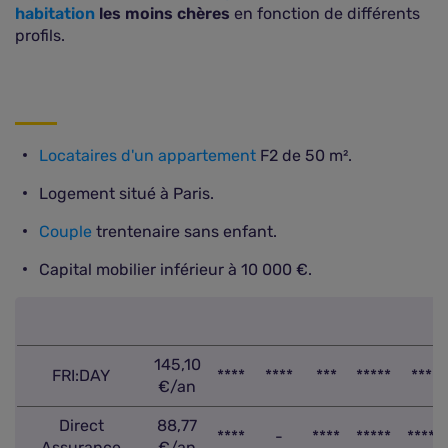
habitation
les moins chères
en fonction de différents
profils.
Locataires d'un appartement
F2 de 50 m².
Logement situé à Paris.
Couple
trentenaire sans enfant.
Capital mobilier inférieur à 10 000 €.
145,10
FRI:DAY
****
****
***
*****
***
€/an
Direct
88,77
****
-
****
*****
****
Assurance
€/an