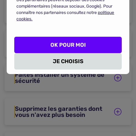
Estimez correctement la
complémentaires (réseaux sociaux, Google). Pour
valeur de vos biens
connaître nos partenaires consultez notre
politique
cookies.
Modulez le montant de vos
OK POUR MOI
franchises
JE CHOISIS
Faites installer un système de
sécurité
Supprimez les garanties dont
vous n'avez plus besoin