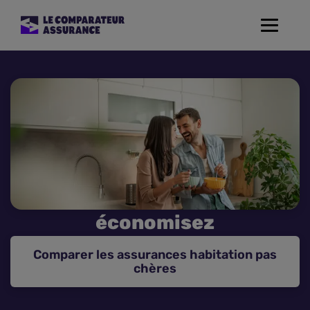
Toggle
navigat
Assurance Auto
Mutuelle Santé
Assurance Moto
Assurance Habitation
économisez
Assurance de prêt
Comparer les assurances habitation pas
Prévoyance
chères
Assurance Animaux