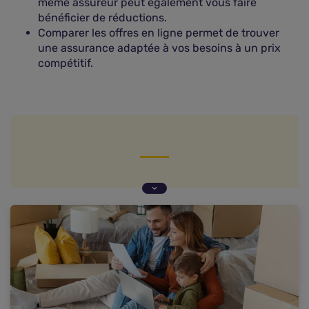
même assureur peut également vous faire
bénéficier de réductions.
Comparer les offres en ligne permet de trouver
une assurance adaptée à vos besoins à un prix
compétitif.
Classement des assurances habitation les moins
chères Nos meilleures offres Je suis
actuellement Locataire Propriétaire non
occupant Propriétaire occupant et je souhaite
assurer Appartement Maison Dernière mise à jour
des offres le 04/08/2026. Etude des tarifs les
plus bas proposés par nos assureurs partenaires
sur la période du 26/07/2026 au 02/08/2026.
Assureur Garanties Notre avis Tarif (à partir de)
Offre Luko by Allianz Direct 32 €/an Incendie /
Dégats des eaux ✔ Vol Option Dommages