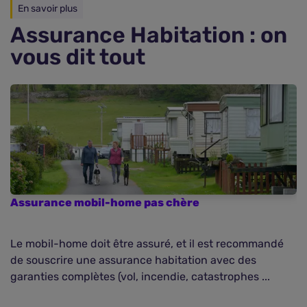
En savoir plus
Assurance Habitation : on
vous dit tout
Assurance mobil-home pas chère
Comparer les assurances habitation pas
Le mobil-home doit être assuré, et il est recommandé
chères
de souscrire une assurance habitation avec des
garanties complètes (vol, incendie, catastrophes ...