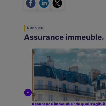
À lire aussi
Assurance immeuble, c
Assurance immeuble : de quoi s’agit-il