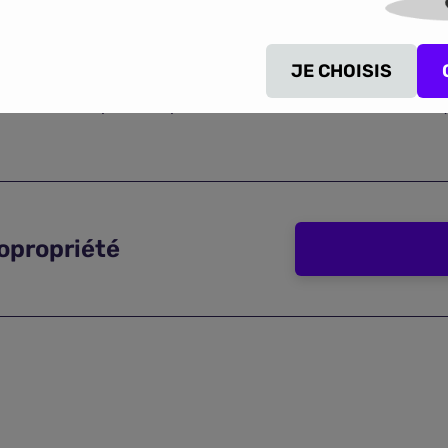
s règles
. Tout d'abord le syndicat peut,
après un vote à la 
majorité il faudra
en avertir tous les copropriétaires
. Un de
du conseil
(avec leur accord) ou, à défaut, constatera
l'impo
JE CHOISIS
isez notre comparateur pour trouver l'
assurance habitation
q
opropriété