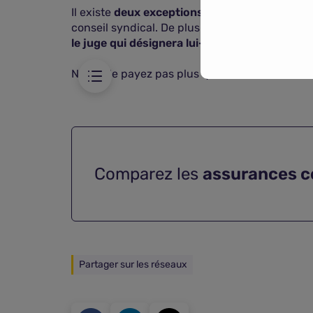
Il existe
deux exceptions à l'application de ce
conseil syndical. De plus en cas de défaut de 
le juge qui désignera lui-même les membres 
Note : Ne payez pas plus que nécessaire ! Util
Comparez les
assurances c
Partager sur les réseaux