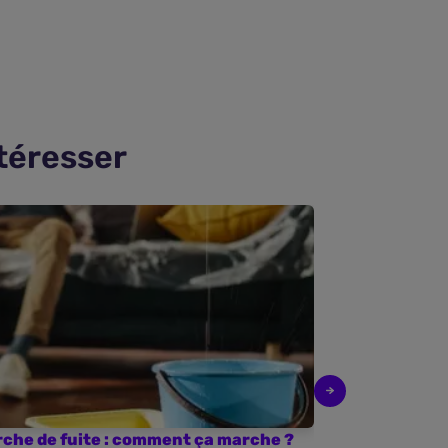
téresser
rche de fuite : comment ça marche ?
Convention IR