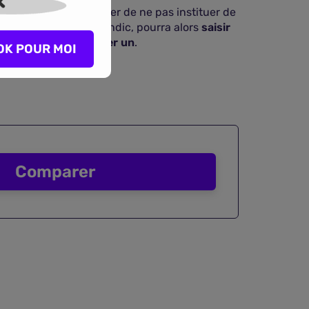
double majorité
, décider de ne pas instituer de
 ces derniers, ou le syndic, pourra alors
saisir
ssibilité d'en instituer un
.
OK POUR MOI
ui vous convient.
Comparer