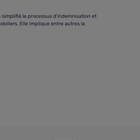
copropriété
 simplifié le processus d'indemnisation et
La convention 
biliers. Elle implique entre autres la
certains petits
départ de ...