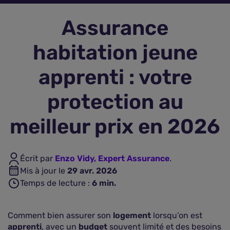
Assurance
Assurance vie
habitation jeune
Plus d'assurances
apprenti : votre
protection au
meilleur prix en 2026
Écrit par
Enzo Vidy, Expert Assurance
.
Mis à jour le
29 avr. 2026
Temps de lecture :
6
min.
Comment bien assurer son
logement
lorsqu’on est
apprenti
, avec un
budget
souvent limité et des besoins