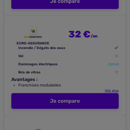
Je compare
32 €
/an
EURO-ASSURANCE
✔
Incendie / Dégats des eaux
✖
Vol
Dommages électriques
Option
✖
Bris de vitres
Avantages :
Franchises modulables
Voir plus
Je compare