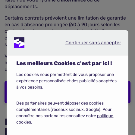
déplacements.
Certains contrats prévoient une limitation de garantie
en cas d'absence prolongée (60 à 90 jours selon les
contrats), notamment pour le vol. Au-delà d'une
certaine durée, la
couverture
peut être réduite, voire
Continuer sans accepter
Continuer sans accepter
suspendue.
Veillez à bien vérifier ces conditions pour éviter toute
mauvaise surprise en cas de sinistre survenu pendant
Les meilleurs Cookies c'est par ici !
une période d'inoccupation.
Les cookies nous permettent de vous proposer une
expérience personnalisée et des publicités adaptées
à vos besoins.
COMPARER LES ASSURANCES
HABITATION
Des partenaires peuvent déposer des cookies
complémentaires (réseaux sociaux, Google). Pour
connaître nos partenaires consultez notre
politique
Pourquoi l'assurance
cookies.
habitation est-elle