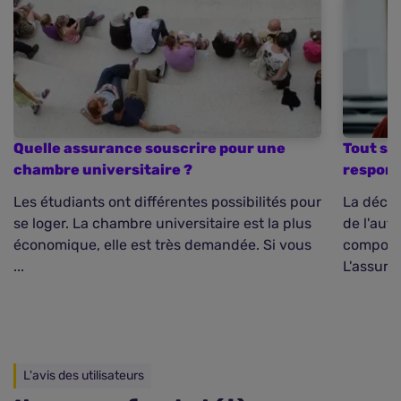
Quelle assurance souscrire pour une
Tout sa
chambre universitaire ?
respons
Les étudiants ont différentes possibilités pour
La décou
se loger. La chambre universitaire est la plus
de l'aut
économique, elle est très demandée. Si vous
comporta
...
L'assuran
L'avis des utilisateurs