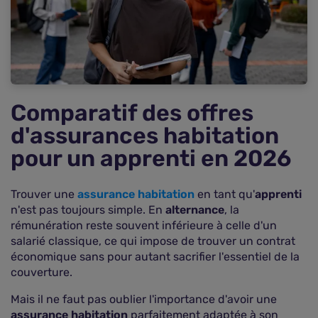
Les avantages spécifiques pour les apprentis et
alternants
Comment souscrire votre assurance habitation
apprenti en 2 minutes ?
Questions fréquentes sur l'assurance habitation
apprenti (FAQ)
Comparatif des offres
d'assurances habitation
pour un apprenti en 2026
Trouver une
assurance habitation
en tant qu'
apprenti
n'est pas toujours simple. En
alternance
, la
rémunération reste souvent inférieure à celle d'un
salarié classique, ce qui impose de trouver un contrat
économique sans pour autant sacrifier l'essentiel de la
couverture.
Mais il ne faut pas oublier l'importance d'avoir une
assurance habitation
parfaitement adaptée à son