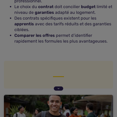
professionnel.
Le choix du
contrat
doit concilier
budget
limité et
niveau de
garanties
adapté au logement.
Des contrats spécifiques existent pour les
apprentis
avec des tarifs réduits et des garanties
ciblées.
Comparer les offres
permet d’identifier
rapidement les formules les plus avantageuses.
Comparatif des offres d'assurances habitation
pour un apprenti en 2026
Comment choisir la meilleure assurance
habitation en tant qu'apprenti ?
Pourquoi l'assurance habitation est-elle
obligatoire pour un apprenti ?