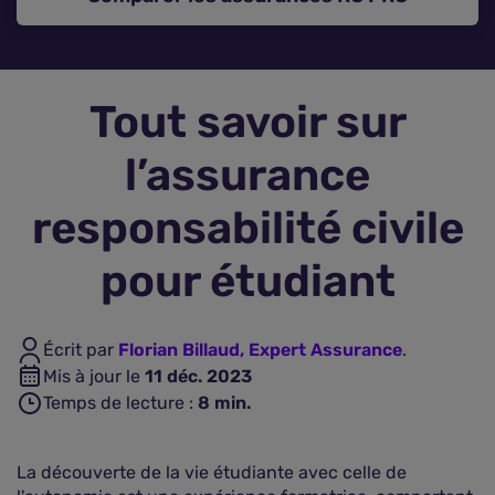
Assurance vie
Tout savoir sur
Plus d'assurances
l’assurance
responsabilité civile
pour étudiant
Écrit par
Florian Billaud, Expert Assurance
.
Mis à jour le
11 déc. 2023
Temps de lecture :
8
min.
La découverte de la vie étudiante avec celle de