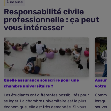
À lire aussi
Responsabilité civile
professionnelle : ça peut
vous intéresser
Quelle assurance souscrire pour une
Assuran
chambre universitaire ?
votre p
Les étudiants ont différentes possibilités pour
Comment
se loger. La chambre universitaire est la plus
lorsqu’o
économique, elle est très demandée. Si vous
souvent 