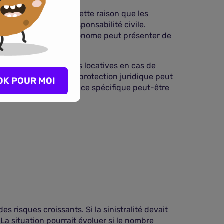
couteux. C'est pour cette raison que les
nties dommages et responsabilité civile.
otection juridique autonome peut présenter de
uvre aussi les charges locatives en cas de
oyer impayé, comme la protection juridique peut
OK POUR MOI
 fois de plus, une police spécifique peut-être
s risques croissants. Si la sinistralité devait
La situation pourrait évoluer si le nombre