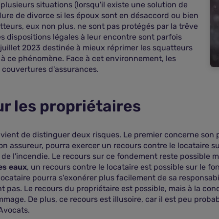
lusieurs situations (lorsqu'il existe une solution de
dure de divorce si les époux sont en désaccord ou bien
teurs, eux non plus, ne sont pas protégés par la trêve
s dispositions légales à leur encontre sont parfois
27 juillet 2023 destinée à mieux réprimer les squatteurs
fs à ce phénomène. Face à cet environnement, les
rs couvertures d'assurances.
r les propriétaires
convient de distinguer deux risques. Le premier concerne son
son assureur, pourra exercer un recours contre le locataire su
e l'incendie. Le recours sur ce fondement reste possible mêm
es eaux
, un recours contre le locataire est possible sur le f
le locataire pourra s'exonérer plus facilement de sa responsab
 pas. Le recours du propriétaire est possible, mais à la con
mmage. De plus, ce recours est illusoire, car il est peu proba
Avocats.