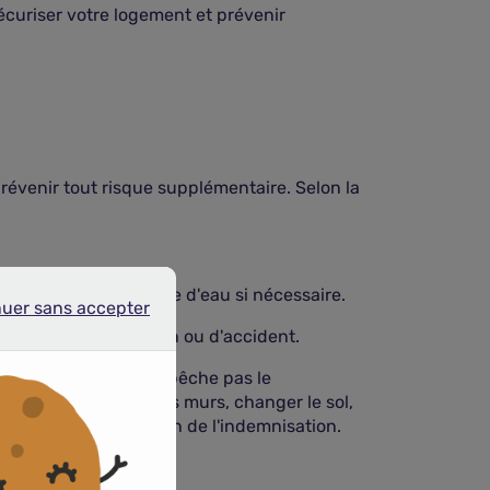
écuriser votre logement et prévenir
 prévenir tout risque supplémentaire. Selon la
der de couper l'arrivée d'eau si nécessaire.
nuer sans accepter
r sans accepter
 risque d'électrocution ou d'accident.
tion d'urgence
n'empêche pas le
n état (repeindre les murs, changer le sol,
 refus ou une réduction de l'indemnisation.