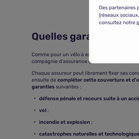
Des partenaires 
(réseaux sociaux,
consultez notre
p
Quelles garanties pou
Comme pour un vélo à assistance électrique, de
compagnie d'assurance que vous allez choisir
Chaque assureur peut librement fixer ses conditi
ensuite de
compléter cette couverture et d'
garanties
suivantes :
défense pénale et recours suite à un acc
vol
;
incendie et explosion
;
catastrophes naturelles et technologiqu