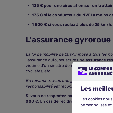
135 € pour une circulation sur un trottoir
135 € si le conducteur du NVEI a moins d
1 500 € si vous roulez à plus de 25 km/h
.
L'assurance gyroroue e
La loi de mobilité de 2019 impose à tous les 
l'assurance auto, souscrire une
assurance resp
victime d'un sinistre dont vous êtes responsab
cyclistes, etc.
En revanche, avec une garantie minimale, vou
responsabilité est reconnue.
Les meilleu
Si vous ne respectez pas votre obligation d
Les cookies nous
000 €
. En cas de récidive, l'amende peut atte
personnalisée et 