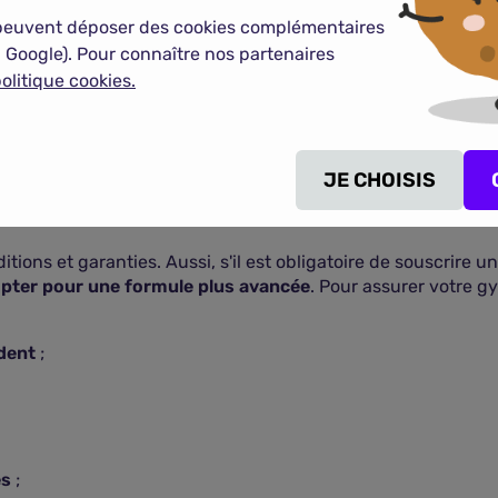
COMPARER LES ASSURANCES TROTTINETTES
peuvent déposer des cookies complémentaires
 Google). Pour connaître nos partenaires
olitique cookies.
r une assurance gyroroue ?
JE CHOISIS
s trottinettes électriques, un skateboard ou un scooter, il e
.
ons et garanties. Aussi, s'il est obligatoire de souscrire une
opter pour une formule plus avancée
. Pour assurer votre g
ident
;
es
;