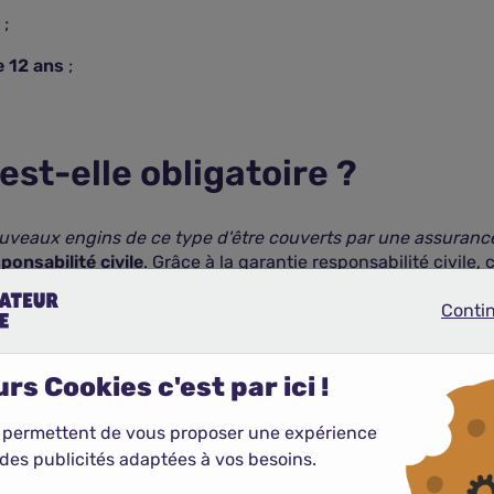
;
e 12 ans
;
st-elle obligatoire ?
nouveaux engins de ce type d'être couverts par une assuranc
onsabilité civile
. Grâce à la garantie responsabilité civile,
le. Il couvre à la fois les dommages corporels et matériels c
Conti
Continue
s n'êtes pas vous-même indemnisé pour les dégâts matériels
rs Cookies c'est par ici !
'assurance
selon la loi de mobilité, vous encourez une
amend
 permettent de vous proposer une expérience
indre 7 500 € selon l'article L 324-2 du Code de la route.
des publicités adaptées à vos besoins.