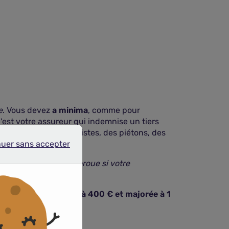
e
. Vous devez
a minima
, comme pour
 c'est votre assureur qui indemnise un tiers
ausés à des automobilistes, des piétons, des
nuer sans accepter
r sans accepter
 causés à votre gyroroue si votre
e de 500 € minorée à 400 € et majorée à 1