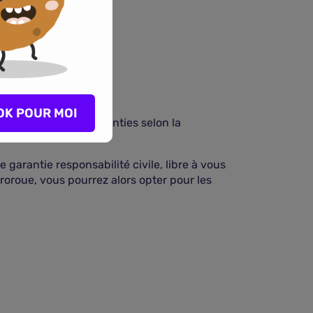
OK POUR MOI
xiste différentes garanties selon la
 garantie responsabilité civile, libre à vous
yroroue, vous pourrez alors opter pour les