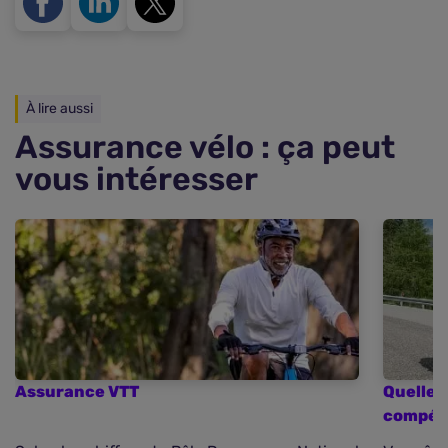
À lire aussi
Assurance vélo : ça peut
vous intéresser
Assurance VTT
Quelle 
compéti