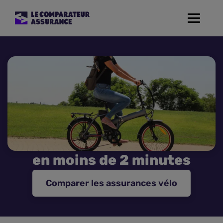
Toggle
navigat
Assurance Auto
Mutuelle Santé
Assurance Moto
Assurance Habitation
en moins de 2 minutes
Assurance de prêt
Comparer les assurances vélo
Prévoyance
Assurance Animaux