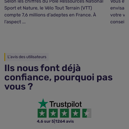
Selon les chiffres du Pôle Ressources National
Vous ête
Sport et Nature, le Vélo Tout Terrain (VTT)
envisage
compte 7,6 millions d'adeptes en France. À
votre vél
l'aspect ...
conseillé
L'avis des utilisateurs
Ils nous font déjà
confiance, pourquoi pas
vous ?
4,6 sur 5
|
1264 avis