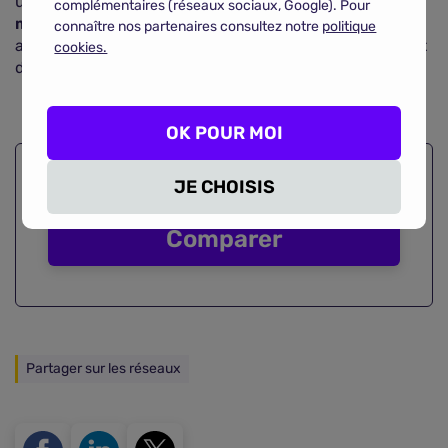
un VTT vous coûtera
entre 35 et 70 euros par an en
complémentaires (réseaux sociaux, Google). Pour
moyenne
avec la garantie d'être couverts, une
connaître nos partenaires consultez notre
politique
assurance qui n'est pas superflue, 300 000 vélos étant
cookies.
déclarés volés chaque année.
OK POUR MOI
JE CHOISIS
Comparez les
assurances vélo
Comparer
Partager sur les réseaux