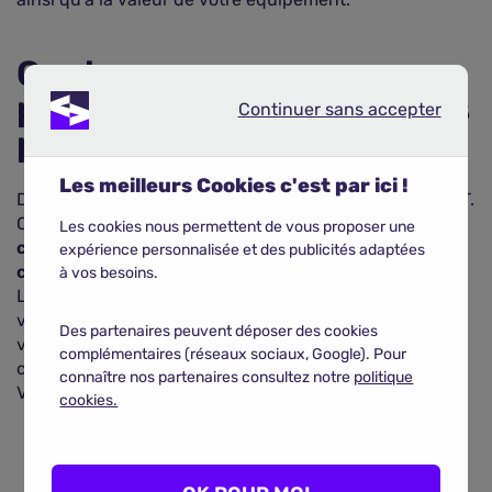
Quels assureurs
proposent des assurances
Continuer sans accepter
Continuer sans accepter
pour le VTT ?
Les meilleurs Cookies c'est par ici !
De très nombreux assureurs proposent l'assurance VTT.
C'est pour vous l'occasion de
faire jouer la
Les cookies nous permettent de vous proposer une
concurrence pour obtenir la couverture la plus
expérience personnalisée et des publicités adaptées
complète possible au meilleur prix.
à vos besoins.
Lecomparateurassurance.com met gratuitement à
votre disposition un outil de comparaison en ligne. Il
Des partenaires peuvent déposer des cookies
vous suffit de compléter les champs proposés et de
complémentaires (réseaux sociaux, Google). Pour
cliquer pour obtenir la liste des contrats d'assurance
connaître nos partenaires consultez notre
politique
VTT les plus compétitifs !
cookies.
COMPARER LES ASSURANCES SPORT