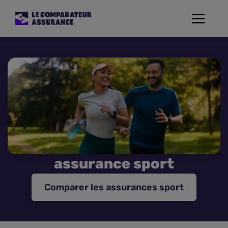
Toggle
navigat
Assurance Auto
Mutuelle Santé
Assurance Moto
Assurance Habitation
assurance sport
Assurance de prêt
Comparer les assurances sport
Prévoyance
Assurance Animaux