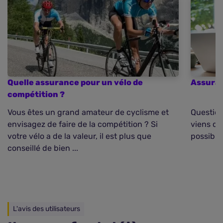
Quelle assurance pour un vélo de
Assuran
compétition ?
Vous êtes un grand amateur de cyclisme et
Question
envisagez de faire de la compétition ? Si
viens de 
votre vélo a de la valeur, il est plus que
possible 
conseillé de bien ...
L'avis des utilisateurs