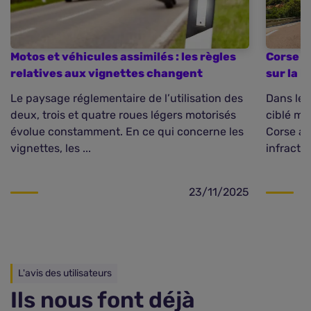
Motos et véhicules assimilés : les règles
Corse : 
relatives aux vignettes changent
sur la R
Le paysage réglementaire de l’utilisation des
Dans le 
deux, trois et quatre roues légers motorisés
ciblé men
évolue constamment. En ce qui concerne les
Corse au
vignettes, les ...
infractio
23/11/2025
L'avis des utilisateurs
Ils nous font déjà