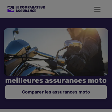
Toggle
navigat
Assurance Auto
Mutuelle Santé
Assurance Moto
Assurance Habitation
meilleures assurances moto
Assurance de prêt
Comparer les assurances moto
Prévoyance
Assurance Animaux