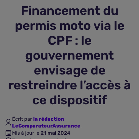
Financement du
Assurance vie
permis moto via le
Plus d'assurances
CPF : le
gouvernement
envisage de
restreindre l’accès à
ce dispositif
Écrit par
la rédaction
LeComparateurAssurance
.
Mis à jour le
21 mai 2024