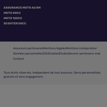
ASSURANCE MOTO AU KM
MOTO 50CC
MOTO 125CC
SCOOTER 50CC
Assureurs partenaires
Mentions légales
Mentions comparateur
Données personnelles
CGU
Cookies
Etudes
Devenir partenaire web
Contact
Tous droits réservés.
Indépendant de tout assureur. Devis personnalisés
gratuits et sans engagement.
Comparer les assurances moto