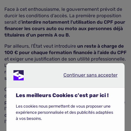
Face à cet enthousiasme, le gouvernement prévoit de
durcir les conditions d'accès. La première proposition
serait d'
interdire notamment l'utilisation du CPF pour
financer les cours auto ou moto aux personnes déjà
titulaires d'un permis A ou B.
Par ailleurs, l'État veut introduire
un reste à charge de
100 € pour chaque formation financée à l'aide du CPF
et exiger une justification de son utilité professionnelle.
L'objectif est de réduire les dépenses publiques et de
réaliser des économies, quitte à régresser sur le plan
Continuer sans accepter
Continuer sans accepter
social.
Quoi qu'il en soit, cette restriction constituera un coup
Les meilleurs Cookies c'est par ici !
dur pour les apprentis conducteurs qui ne pourront
plus profiter de cette aide financière. D'autant plus que
Les cookies nous permettent de vous proposer une
l'obtention du permis ne signifie pas la fin des
expérience personnalisée et des publicités adaptées
dépenses, puisqu'ils devront ensuite s'acquitter de
à vos besoins.
l'
assurance moto
.