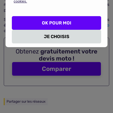
cookies.
moins polluant, la ville a mis en place des aides et des
primes à l'achat.
Si vous envisagez de faire l'acquisition d'un deux-roues
OK POUR MOI
électrique, n'oubliez pas d'inclure l'
assurance moto
dans votre budget.
JE CHOISIS
Obtenez
gratuitement votre
devis moto !
Comparer
Partager sur les réseaux