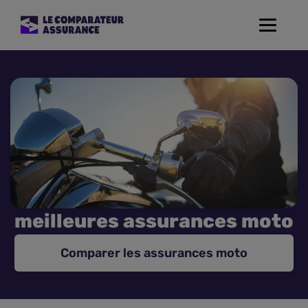
Toggle
navigat
Assurance Auto
Mutuelle Santé
Assurance Moto
Assurance Habitation
meilleures assurances moto
Assurance de prêt
Comparer les assurances moto
Prévoyance
Assurance Animaux