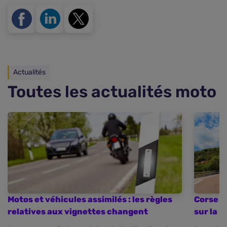
Actualités
Toutes les actualités moto
Motos et véhicules assimilés : les règles
Corse : 
relatives aux vignettes changent
sur la R