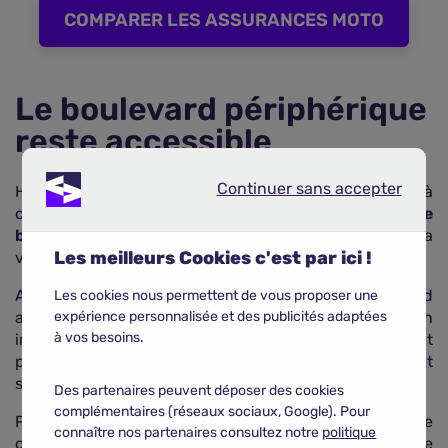
COMPARER LES ASSURANCES MOTO
Le boulevard périphérique
reste accessible
Continuer sans accepter
Continuer sans accepter
Heureusement, les conducteurs de deux-roues à
combustion interne
peuvent encore emprunter le
boulevard périphérique
, faute de pouvoir traverser la
Les meilleurs Cookies c'est par ici !
ville.
Avec cette réglementation, la ville de Paris entend
Les cookies nous permettent de vous proposer une
expérience personnalisée et des publicités adaptées
accélérer l'adoption des véhicules zéro émission
à vos besoins.
incluant les vélos, les engins de déplacement
personnel motorisés (EDPM) ainsi que les motos et
scooters.
Des partenaires peuvent déposer des cookies
complémentaires (réseaux sociaux, Google). Pour
Pour permettre aux adeptes des deux-roues de
connaître nos partenaires consultez notre
politique
changer plus rapidement de véhicule pour un modèle