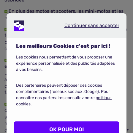
En plus des motos et scooters, les mini-motos et les
mini-quads nécessitent aussi une assurance.
Continuer sans accepter
Continuer sans accepter
Pensez à vérifier votre permis : celui-ci peut varier en
fonction du type de la cylindrée de la moto, et un
permis qui n'est pas en règle signifiera que le
Les meilleurs Cookies c'est par ici !
conducteur n'est pas assuré.
Les cookies nous permettent de vous proposer une
Une moto doit être assurée toute l'année,
même si
expérience personnalisée et des publicités adaptées
elle n'est pas utilisée
pendant une période donnée.
à vos besoins.
L'assurance responsabilité civile doit être le minimum
appliqué à votre deux-roues, les garanties qui
Des partenaires peuvent déposer des cookies
concernent le vol ou encore l'incendie étant
complémentaires (réseaux sociaux, Google). Pour
facultatives.
connaître nos partenaires consultez notre
politique
Concernant les équipements moto, sachez que le
cookies.
casque, comme le gilet airbag, sont des objets qui sont
souvent pris en charge par les contrats d'assurance
moto, même les plus basiques. Il convient cependant
OK POUR MOI
de le vérifier dans votre contrat d'assurance moto.
Pour