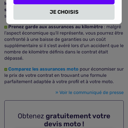
les accessoires et vêtements appropriés, il faudra
souscrire des garanties supplémentaires
afin qu'ils
JE CHOISIS
soient couverts également.
Prenez garde aux assurances au kilomètre
: malgré
l'aspect économique qu'il représente, vous pourrez être
confronté à une baisse de garanties ou un coût
supplémentaire si il s'est avéré lors d'un accident que le
nombre de kilomètre définis dans le contrat était
dépassé.
Comparez les assurances moto
pour économiser sur
le prix de votre contrat en trouvant une formule
parfaitement adaptée à votre profil et à votre moto.
» Voir le communiqué de presse
Obtenez
gratuitement votre
devis moto !