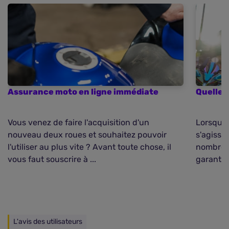
Assurance moto en ligne immédiate
Quelle 
Vous venez de faire l'acquisition d'un
Lorsque l
nouveau deux roues et souhaitez pouvoir
s'agisse
l'utiliser au plus vite ? Avant toute chose, il
nombreus
vous faut souscrire à ...
garantie
L'avis des utilisateurs