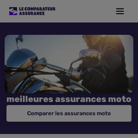
Toggle
navigat
Assurance Auto
Mutuelle Santé
Assurance Moto
Assurance Habitation
meilleures assurances moto
Assurance de prêt
Comparer les assurances moto
Prévoyance
Assurance Animaux