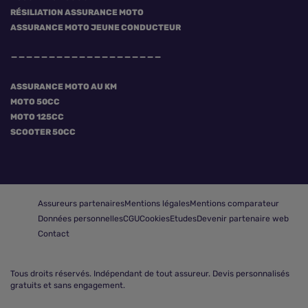
RÉSILIATION ASSURANCE MOTO
ASSURANCE MOTO JEUNE CONDUCTEUR
ASSURANCE MOTO AU KM
MOTO 50CC
MOTO 125CC
SCOOTER 50CC
Assureurs partenaires
Mentions légales
Mentions comparateur
Données personnelles
CGU
Cookies
Etudes
Devenir partenaire web
Contact
Tous droits réservés.
Indépendant de tout assureur. Devis personnalisés
gratuits et sans engagement.