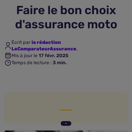
Faire le bon choix
Assurance vie
d'assurance moto
Plus d'assurances
Écrit par
la rédaction
LeComparateurAssurance
.
Mis à jour le
17 févr. 2025
Temps de lecture :
3
min.
Les particularités de l'assurance moto
Les formules d'assurance moto