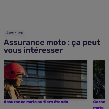
...
À lire aussi
Assurance moto : ça peut
vous intéresser
Assurance moto au tiers étendu
Garanti
moto