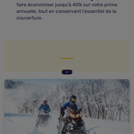
faire économiser jusqu’à 40% sur votre prime
annuelle, tout en conservant l’essentiel de la
couverture.
Assurance moto saisonnière : définition
L'assurance moto est-elle obligatoire même en
hivernage ?
Quelles garanties pour votre assurance moto
saisonnière ?
Assurance moto hivernage : une vraie bonne
solution ?
Combien cette assurance moto hivernage coûte-
t-elle ?
Comment souscrire une assurance moto