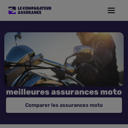
Toggle
navigat
Assurance Auto
Mutuelle Santé
Assurance Moto
Assurance Habitation
meilleures assurances moto
Assurance de prêt
Comparer les assurances moto
Prévoyance
Assurance Animaux