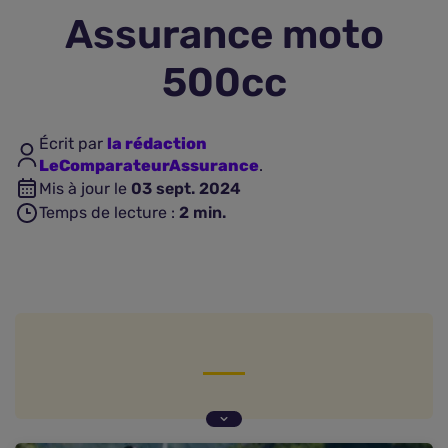
Assurance moto
Assurance vie
500cc
Plus d'assurances
Écrit par
la rédaction
LeComparateurAssurance
.
Mis à jour le
03 sept. 2024
Temps de lecture :
2
min.
Comment choisir la meilleure assurance moto
500cc ?