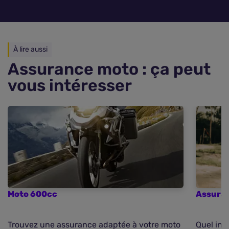
À lire aussi
Assurance moto : ça peut
vous intéresser
Moto 600cc
Assura
Trouvez une assurance adaptée à votre moto
Quel int