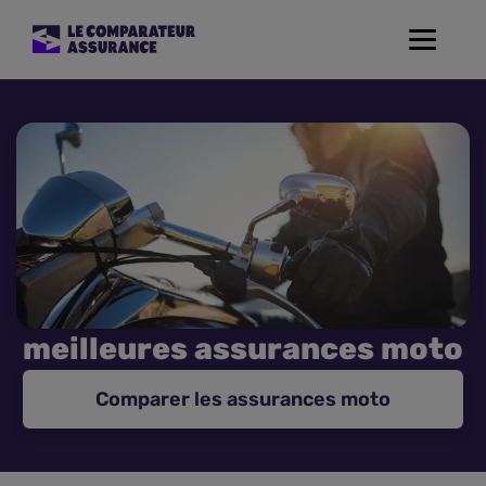
Toggle
navigat
Assurance Auto
Mutuelle Santé
Assurance Moto
Assurance Habitation
meilleures assurances moto
Assurance de prêt
Comparer les assurances moto
Prévoyance
Assurance Animaux