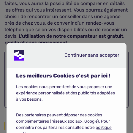
faites, vous aurez la possibilité de comparer en détails
les offres qui vous intéressent. Vous pourrez également
choisir de rencontrer un conseiller dans une agence
près de chez vous, de convenir d'un rendez-vous
téléphonique selon vos disponibilités ou de recevoir un
devis.
L'utilisation de notre comparateur est gratuit,
rapide et sans engagement.
Continuer sans accepter
Continuer sans accepter
Obtenez
gratuitement votre
devis moto !
Les meilleurs Cookies c'est par ici !
Comparer
Les cookies nous permettent de vous proposer une
expérience personnalisée et des publicités adaptées
à vos besoins.
Des partenaires peuvent déposer des cookies
complémentaires (réseaux sociaux, Google). Pour
Partager sur les réseaux
connaître nos partenaires consultez notre
politique