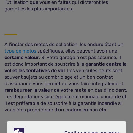
l'utilisation que vous en faites qui dicteront les
garanties les plus importantes.
À l'instar des motos de collection, les enduro étant un
type de motos
spécifiques, elles peuvent avoir une
certaine valeur
. Si votre garage n'est pas sécurisé, il
est donc important de souscrire à la
garantie contre le
vol et les tentatives de vol
. Les véhicules neufs sont
souvent sujets au cambriolage et un bon contrat
d'assurance vous permet de vous faire intégralement
rembourser la valeur de votre moto
en cas d'incident.
Les dégradations sont également monnaie courante et
il est préférable de souscrire à la garantie incendie si
vous êtes propriétaire d'un enduro en bon état.
Continuer sans accepter