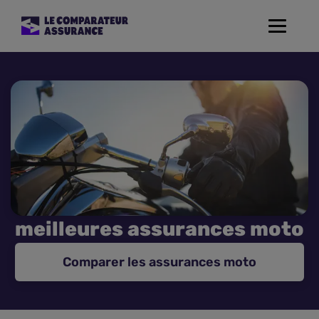
Toggle
navigat
Assurance Auto
Mutuelle Santé
Assurance Moto
Assurance Habitation
meilleures assurances moto
Assurance de prêt
Comparer les assurances moto
Prévoyance
Assurance Animaux