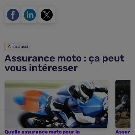
À lire aussi
Assurance moto : ça peut
vous intéresser
Quelle assurance moto pour la
Assura