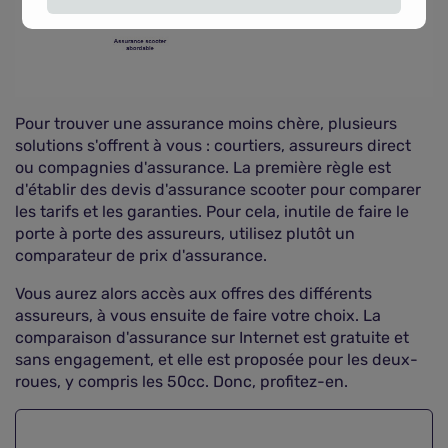
Pour trouver une assurance moins chère, plusieurs
solutions s'offrent à vous : courtiers, assureurs direct
ou compagnies d'assurance. La première règle est
d'établir des devis d'assurance scooter pour comparer
les tarifs et les garanties. Pour cela, inutile de faire le
porte à porte des assureurs, utilisez plutôt un
comparateur de prix d'assurance.
Vous aurez alors accès aux offres des différents
assureurs, à vous ensuite de faire votre choix. La
comparaison d'assurance sur Internet est gratuite et
sans engagement, et elle est proposée pour les deux-
roues, y compris les 50cc. Donc, profitez-en.