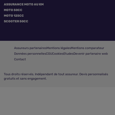
ASSURANCE MOTO AU KM
MOTO 50CC
MOTO 125CC
SCOOTER 50CC
Assureurs partenaires
Mentions légales
Mentions comparateur
Données personnelles
CGU
Cookies
Etudes
Devenir partenaire web
Contact
Tous droits réservés.
Indépendant de tout assureur. Devis personnalisés
gratuits et sans engagement.
Comparer les assurances scooter