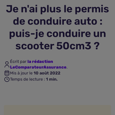
Je n'ai plus le permis
Assurance vie
de conduire auto :
Plus d'assurances
puis-je conduire un
scooter 50cm3 ?
Écrit par
la rédaction
LeComparateurAssurance
.
Mis à jour le
10 août 2022
Temps de lecture :
1
min.