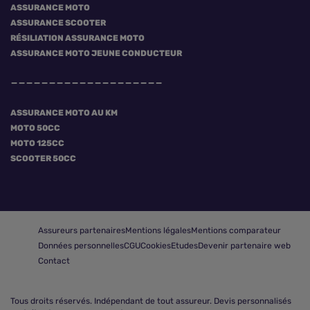
ASSURANCE MOTO
ASSURANCE SCOOTER
RÉSILIATION ASSURANCE MOTO
ASSURANCE MOTO JEUNE CONDUCTEUR
ASSURANCE MOTO AU KM
MOTO 50CC
MOTO 125CC
SCOOTER 50CC
Assureurs partenaires
Mentions légales
Mentions comparateur
Données personnelles
CGU
Cookies
Etudes
Devenir partenaire web
Contact
Tous droits réservés.
Indépendant de tout assureur. Devis personnalisés