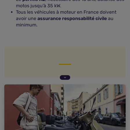
motos jusqu'à 35 kW.
Tous les véhicules à moteur en France doivent
avoir une
assurance responsabilité civile
au
minimum.
Qu'est-ce que le permis AM (ex-BSR) ?
Bien comprendre la distinction entre le permis
AM et le brevet de sécurité routière
Les différentes catégories de scooter et de
permis associés
Les formations nécessaires pour la conduite d'un
scooter sans BSR
Les obligations d'assurance pour un scooter sans
permis