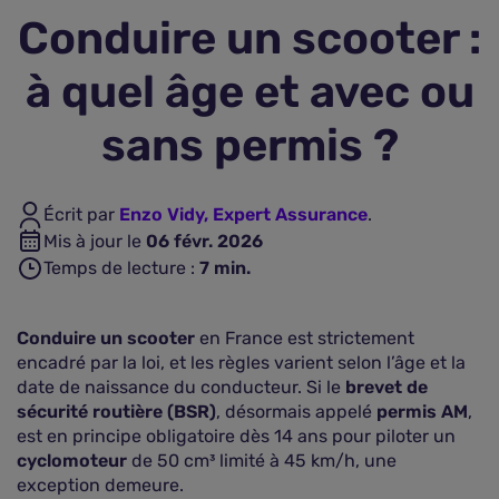
Conduire un scooter :
Assurance vie
à quel âge et avec ou
Plus d'assurances
sans permis ?
Écrit par
Enzo Vidy, Expert Assurance
.
Mis à jour le
06 févr. 2026
Temps de lecture :
7
min.
Conduire un scooter
en France est strictement
encadré par la loi, et les règles varient selon l’âge et la
date de naissance du conducteur. Si le
brevet de
sécurité routière (BSR)
, désormais appelé
permis AM
,
est en principe obligatoire dès 14 ans pour piloter un
cyclomoteur
de 50 cm³ limité à 45 km/h, une
exception demeure.