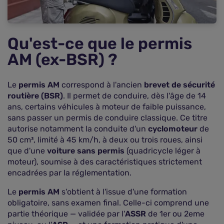
Questions fréquentes sur l'âge minimum pour
conduire un scooter (FAQ)
Qu'est-ce que le permis
AM (ex-BSR) ?
Le
permis AM
correspond à l'ancien
brevet de sécurité
routière (BSR)
. Il permet de conduire, dès l'âge de 14
ans, certains véhicules à moteur de faible puissance,
sans passer un permis de conduire classique. Ce titre
autorise notamment la conduite d'un
cyclomoteur
de
50 cm³, limité à 45 km/h, à deux ou trois roues, ainsi
que d'une
voiture sans permis
(quadricycle léger à
moteur), soumise à des caractéristiques strictement
encadrées par la réglementation.
Le
permis AM
s'obtient à l'issue d'une formation
obligatoire, sans examen final. Celle-ci comprend une
partie théorique — validée par l'
ASSR
de 1er ou 2eme