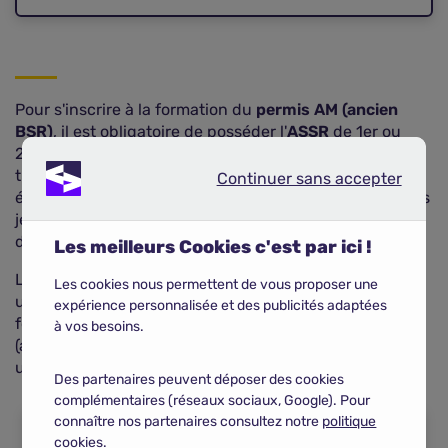
Pour s'inscrire à la formation du
permis AM (ancien
BSR)
, il est obligatoire de posséder l'
ASSR
de 1er ou
2eme niveau, ou l'
ASR
, qui constituent la partie
théorique du permis. Les
ASSR
sont délivrées dans les
Continuer sans accepter
Continuer sans accepter
établissements scolaires, tandis que l'
ASR
concerne les
jeunes non scolarisés ou en apprentissage nés à partir
de 1988.
Les meilleurs Cookies c'est par ici !
Les candidats mineurs doivent avoir 14 ans et fournir
Les cookies nous permettent de vous proposer une
une autorisation parentale ou du tuteur légal. La
expérience personnalisée et des publicités adaptées
formation se déroule dans des établissements agréés
à vos besoins.
(auto-écoles ou associations) et chaque inscrit reçoit
un livret de formation à son inscription.
Des partenaires peuvent déposer des cookies
complémentaires (réseaux sociaux, Google). Pour
connaître nos partenaires consultez notre
politique
COMPARER LES ASSURANCES SCOOTER
cookies.