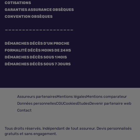
COTISATIONS
GARANTIES ASSURANCE OBSÈQUES
CONVENTION OBSÈQUES
DÉMARCHES DÉCÈS D'UN PROCHE
FORMALITÉ DÉCÈS MOINS DE 24HS
DÉMARCHES DÉCÈS SOUS 1 MOIS
DÉMARCHES DÉCÈS SOUS 7 JOURS
Assureurs partenaires
Mentions légales
Mentions comparateur
Données personnelles
CGU
Cookies
Etudes
Devenir partenaire web
Contact
Tous droits réservés.
Indépendant de tout assureur. Devis personnalisés
gratuits et sans engagement.