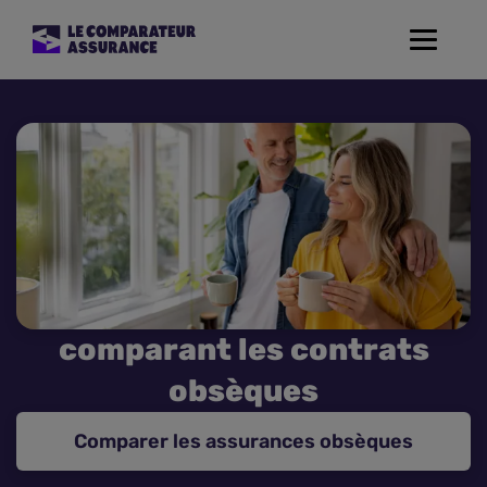
Toggle
navigat
Assurance Auto
Mutuelle Santé
Assurance Moto
Assurance Habitation
comparant les contrats
Assurance de prêt
obsèques
Prévoyance
Comparer les assurances obsèques
Assurance Animaux