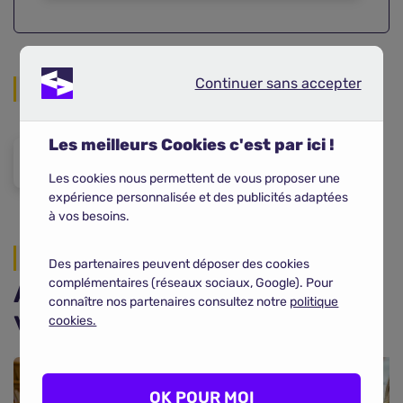
Continuer sans accepter
Continuer sans accepter
Partager sur les réseaux
Les meilleurs Cookies c'est par ici !
Les cookies nous permettent de vous proposer une
expérience personnalisée et des publicités adaptées
à vos besoins.
En savoir plus
Des partenaires peuvent déposer des cookies
Assurance obsèques : on
complémentaires (réseaux sociaux, Google). Pour
connaître nos partenaires consultez notre
politique
vous dit tout
cookies.
OK POUR MOI