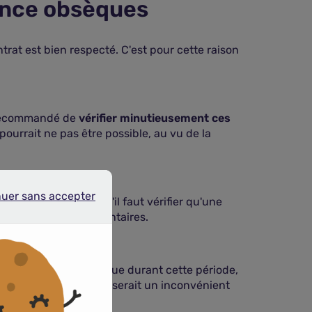
rance obsèques
trat est bien respecté. C'est pour cette raison
t recommandé de
vérifier minutieusement ces
pourrait ne pas être possible, au vu de la
nuer sans accepter
r sans accepter
r. C'est pour cela qu'il faut vérifier qu'une
ayer de frais supplémentaires.
ux ans
. C'est-à-dire que durant cette période,
oit pas trop long. Cela serait un inconvénient