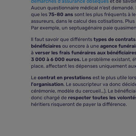
démarches d'assurance obsèques
et de savoi
Aucun questionnaire médical n'est demandé. Il
que les
75-80 ans
sont les plus fréquents à le
assureurs, dans le calcul des cotisations. Plus
Par exemple, un septuagénaire paie quasiment
Il faut savoir que différents
types de contrats
bénéficiaires
ou encore à une
agence funérai
à
verser les frais funéraires aux bénéficiaire
3 000 à 6 000 euros.
Le problème existant, ét
place, affectant les dépenses uniquement au
Le
contrat en prestations
est le plus utile lo
l'organisation
. Le souscripteur va donc décider
cérémonie, modèle du cercueil…). Le bénéficia
donc chargé de
respecter toutes les volontés
héritiers risqueront de payer la différence.