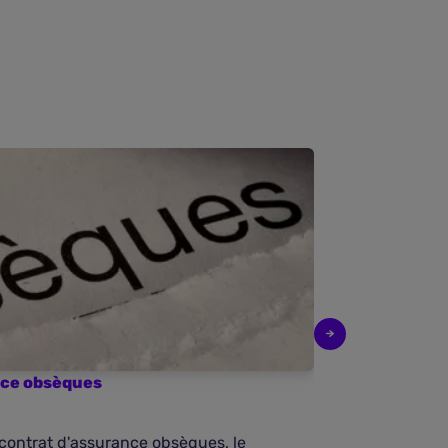
ance obsèques
Rachat du ca
 contrat d'assurance obsèques, le
Question de Ma