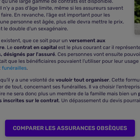
r qu'une large gamme de contrats est disponible.
 n'y a pas d'âge limite, même si les assureurs savent
 faire. En revanche, l'âge est important pour les
 une personne est âgée, plus elle devra mettre le prix.
 le double d'un sexagénaire.
existent, que ce soit pour un
versement aux
re
. Le
contrat en capital
est le plus courant car il représent
s, désignés par l'assuré
. Ces personnes vont ensuite pouvoi
ait que les bénéficiaires pouvaient l'utiliser pour leur usage
x
funérailles
.
rsqu'il y a une volonté de
vouloir tout organiser
. Cette form
 de tout, concernant ses funérailles. Il va choisir l'entrepri
ire ne sera donc plus un membre de la famille mais bien un
 inscrites sur le contrat
. Un dépassement du devis pourrait
COMPARER LES ASSURANCES OBSÈQUES