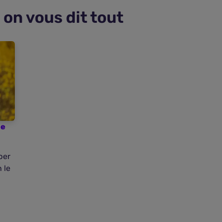
on vous dit tout
ne
per
 le