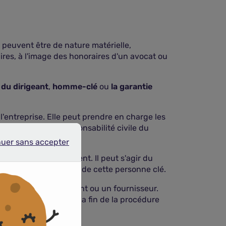
ls peuvent être de nature matérielle,
ires, à l'image des honoraires d'un avocat ou
 du dirigeant
,
homme-clé
ou
la garantie
'entreprise. Elle peut prendre en charge les
se. L'assurance responsabilité civile du
nuer sans accepter
r sans accepter
our son fonctionnement. Il peut s'agir du
endrées par l'absence de cette personne clé.
un salarié, un concurrent ou un fournisseur.
ien financier jusqu'à la fin de la procédure