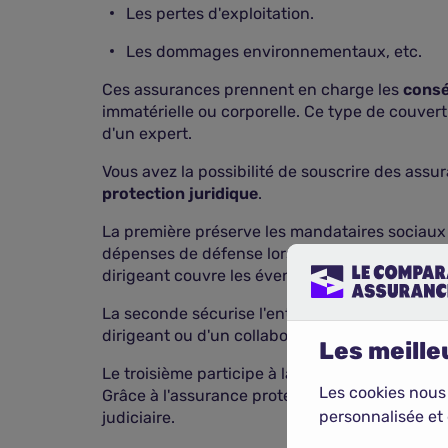
Les pertes d'exploitation.
Les dommages environnementaux, etc.
Ces assurances prennent en charge les
consé
immatérielle ou corporelle. Ce type de couver
d'un expert.
Vous avez la possibilité de souscrire des ass
protection juridique
.
La première préserve les mandataires sociaux 
dépenses de défense lors de procès civils, pén
dirigeant couvre les éventuelles condamnations
La seconde sécurise l'entreprise en cas d'indi
dirigeant ou d'un collaborateur essentiel. L'
Les meilleu
Le troisième participe à la défense de vos inté
Les cookies nous
Grâce à l'assurance protection juridique profes
personnalisée et 
judiciaire.