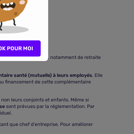
OK POUR MOI
 de protection sociale, notamment de retraite
taire santé (mutuelle) à leurs employés
. Elle
er au financement de cette complémentaire
u non leurs conjoints et enfants. Même si
ise
sont prévues par la réglementation. Par
iduel.
 tant que chef d'entreprise. Pour améliorer