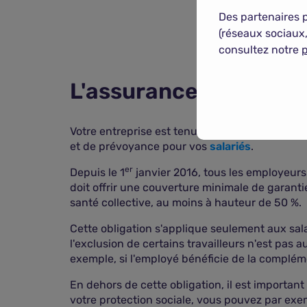
Des partenaires 
(réseaux sociaux,
consultez notre
p
L'assurance des pers
Votre entreprise est tenue de respecter un ca
et de prévoyance pour vos
salariés
.
er
Depuis le 1
janvier 2016, tous les employeurs
doit offrir une couverture minimale de garanti
santé collective, au moins à hauteur de 50 %.
Cette obligation s'applique seulement aux sala
l'exclusion de certains travailleurs n'est pas a
exemple, si l'employé bénéficie de la complémen
En dehors de cette obligation, il est importan
votre protection sociale, vous pouvez par exem