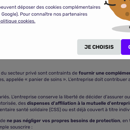
peuvent déposer des cookies complémentaires
COMPARER LES RC PRO
 Google). Pour connaître nos partenaires
olitique cookies.
onnes
JE CHOISIS
dre réglementaire imposant certaines obligations en matière
 du secteur privé sont contraints de
fournir une complémen
es, appelée « panier de soins ». L'entreprise doit contribu
riés. L'entreprise conserve la liberté de décider d'assurer o
utorisée, des
dispenses d'affiliation à la mutuelle d'entrepr
taire santé solidaire (CSS) ou est déjà couvert à titre indiv
t de
ne pas négliger vos propres besoins de protection
, en
ple souscrire :