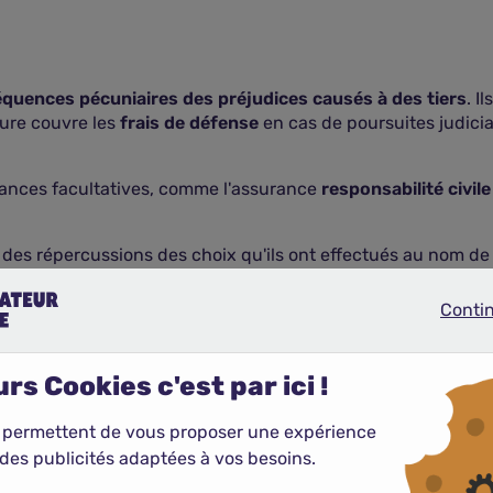
quences pécuniaires des préjudices causés à des tiers
. I
ture couvre les
frais de défense
en cas de poursuites judicia
urances facultatives, comme l'assurance
responsabilité civile
des répercussions des choix qu'ils ont effectués au nom de l
aux ou administratifs, où leur responsabilité est mise en cau
 civiles auxquelles ils pourraient être confrontés.
Conti
Continue
sponibilité permanente ou temporaire d'un individu crucial p
assurance homme-clé indemnise les pertes d'exploitation eng
rs Cookies c'est par ici !
rêts en cas de litige opposant votre entreprise à un client, 
 permettent de vous proposer une expérience
sionnelle, bénéficiez d'une assistance juridique et d'un sout
des publicités adaptées à vos besoins.