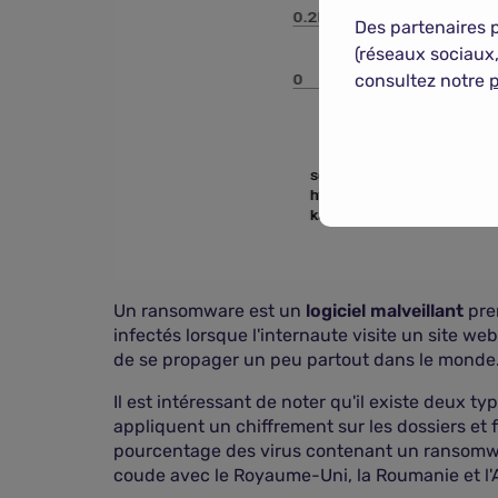
Des partenaires 
(réseaux sociaux,
consultez notre
p
Un ransomware est un
logiciel malveillant
pre
infectés lorsque l'internaute visite un site we
de se propager un peu partout dans le monde
Il est intéressant de noter qu'il existe deux t
appliquent un chiffrement sur les dossiers et 
pourcentage des virus contenant un ransomwar
coude avec le Royaume-Uni, la Roumanie et l'A