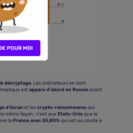
OK POUR MOI
le décryptage
. Les ordinateurs en sont
formatique est
apparu d'abord en Russie
avant
ge d'écran
et les
crypto-ransomwares
qui
 la même façon : c'est aux
Etats-Unis
que le
uve la
France avec 55,80%
qui est au coude à