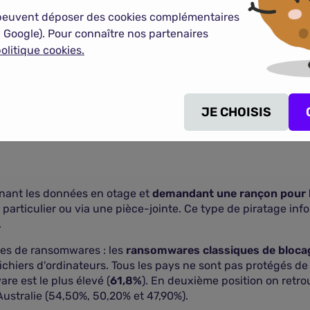
peuvent déposer des cookies complémentaires
 Google). Pour connaître nos partenaires
olitique cookies.
JE CHOISIS
nant les données en otage et
demandant une rançon pour 
b particulier ou via une pièce-jointe. Ce type de piratage in
.
ypes de ransomwares : les
ransomwares classiques de bloca
fichiers d'ordinateurs. Tous les pays ne sont pas protégés de
e est le plus élevé (
61,8%
). En deuxième position on retro
ustralie (54,50%, 50,20% et 47,90%).