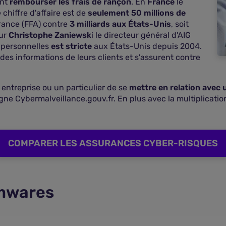
nt
rembourser les frais de rançon
. En
France
le
chiffre d'affaire est de
seulement 50 millions de
urance (FFA) contre
3 milliards aux États-Unis
, soit
our
Christophe Zaniewsk
i le directeur général d'AIG
 personnelles
est stricte
aux États-Unis depuis 2004.
des informations de leurs clients et s'assurent contre
 entreprise ou un particulier de se
mettre en relation avec u
gne Cybermalveillance.gouv.fr. En plus avec la multiplicatio
COMPARER LES ASSURANCES CYBER-RISQUES
mwares