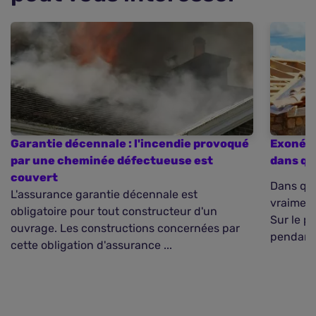
Garantie décennale : l'incendie provoqué
Exonéra
par une cheminée défectueuse est
dans qu
couvert
Dans que
L'assurance garantie décennale est
vraiment
obligatoire pour tout constructeur d'un
Sur le p
ouvrage. Les constructions concernées par
pendant 
cette obligation d'assurance ...