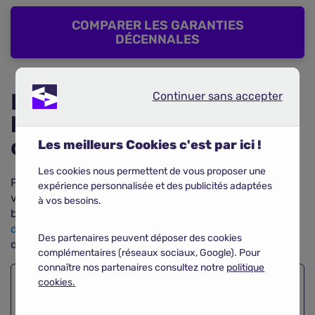
COMPARER LES GARANTIES
DÉCENNALES
Recommandations pour
Continuer sans accepter
Continuer sans accepter
les assurances
construction
Les meilleurs Cookies c'est par ici !
Les cookies nous permettent de vous proposer une
Pour éviter des litiges similaires et vous assurer que
expérience personnalisée et des publicités adaptées
vous êtes bien couvert, il est essentiel de choisir la
à vos besoins.
bonne assurance. Utilisez notre
comparatif
d'assurances habitation
pour comparer rapidement les
Des partenaires peuvent déposer des cookies
différentes offres des assureurs et leurs tarifs.
complémentaires (réseaux sociaux, Google). Pour
connaître nos partenaires consultez notre
politique
cookies.
Comparez les
assurances