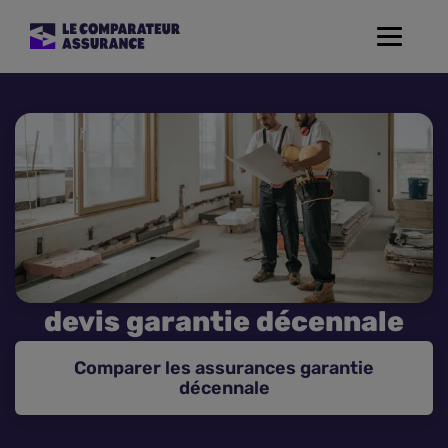
Toggle
navigat
Assurance Auto
Mutuelle Santé
Assurance Moto
Assurance Habitation
devis garantie décennale
Assurance de prêt
Comparer les assurances garantie
Prévoyance
décennale
Assurance Animaux