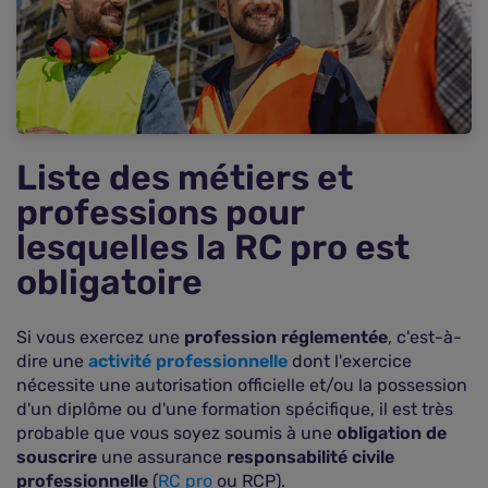
Pourquoi souscrire une responsabilité civile
professionnelle ?
FAQ : vos questions fréquentes sur la liste des
professions concernées par la RC pro obligatoire
Liste des métiers et
professions pour
lesquelles la RC pro est
obligatoire
Si vous exercez une
profession réglementée
, c'est-à-
dire une
activité professionnelle
dont l'exercice
nécessite une autorisation officielle et/ou la possession
d'un diplôme ou d'une formation spécifique, il est très
probable que vous soyez soumis à une
obligation de
souscrire
une assurance
responsabilité civile
professionnelle
(
RC pro
ou RCP).