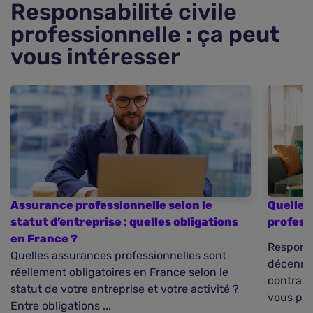
Responsabilité civile
professionnelle : ça peut
vous intéresser
Assurance professionnelle selon le
Quelles
statut d’entreprise : quelles obligations
profess
en France ?
Responsa
Quelles assurances professionnelles sont
décennal
réellement obligatoires en France selon le
contrats
statut de votre entreprise et votre activité ?
vous pro
Entre obligations ...