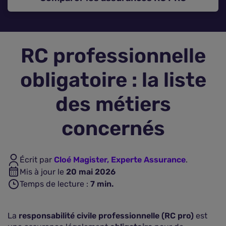
Assurance vie
RC professionnelle
Plus d'assurances
obligatoire : la liste
des métiers
concernés
Écrit par
Cloé Magister, Experte Assurance
.
Mis à jour le
20 mai 2026
Temps de lecture :
7
min.
La
responsabilité civile professionnelle (RC pro)
est