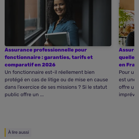
Assurance professionnelle pour
Assuran
fonctionnaire : garanties, tarifs et
quelles
comparatif en 2026
en Fran
Un fonctionnaire est-il réellement bien
Pour un 
protégé en cas de litige ou de mise en cause
est une 
dans l’exercice de ses missions ? Si le statut
offre un
public offre un ...
imprévus
À lire aussi