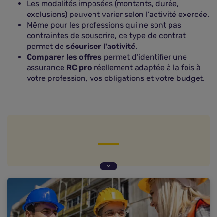
Les modalités imposées (montants, durée,
exclusions) peuvent varier selon l’activité exercée.
Même pour les professions qui ne sont pas
contraintes de souscrire, ce type de contrat
permet de
sécuriser l'activité
.
Comparer les offres
permet d’identifier une
assurance
RC pro
réellement adaptée à la fois à
votre profession, vos obligations et votre budget.
Liste des métiers et professions pour lesquelles
la RC pro est obligatoire
Liste des métiers et professions pour lesquelles
la RC pro n'est pas obligatoire mais conseillée
Comment savoir si la RC pro est obligatoire pour
votre profession ?