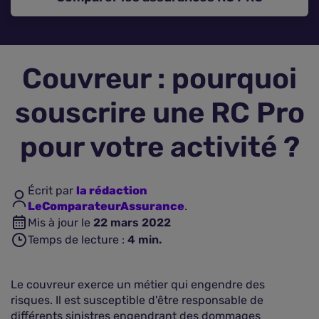
Assurance vie
Couvreur : pourquoi
Plus d'assurances
souscrire une RC Pro
pour votre activité ?
Écrit par
la rédaction
LeComparateurAssurance
.
Mis à jour le
22 mars 2022
Temps de lecture :
4
min.
Le couvreur exerce un métier qui engendre des
risques. Il est susceptible d'être responsable de
différents sinistres engendrant des dommages