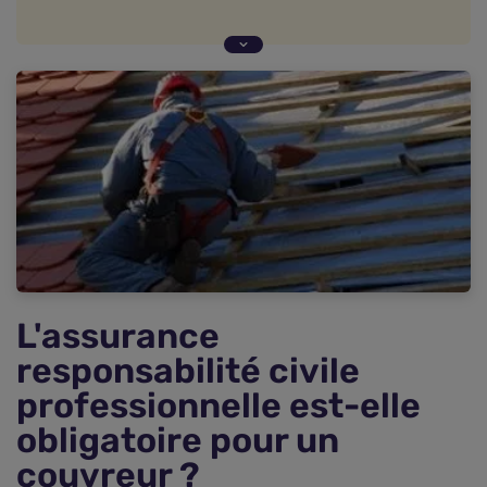
L'assurance responsabilité civile professionnelle
est-elle obligatoire pour un couvreur ?
Que couvre la RC Pro du couvreur ?
Les conditions d'application de la garantie
responsabilité civile du couvreur
Assurance responsabilité civile pour un couvreur
: combien ça coûte ?
Utiliser un comparateur pour payer moins cher
son assurance RC Pro de couvreur
Les autres assurances qu'un professionnel du
bâtiment peut souscrire
L'assurance
responsabilité civile
professionnelle est-elle
obligatoire pour un
couvreur ?