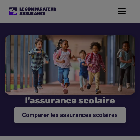
Toggle
navigat
Assurance Auto
Mutuelle Santé
Assurance Moto
Assurance Habitation
l'assurance scolaire
Assurance de prêt
Comparer les assurances scolaires
Prévoyance
Assurance Animaux