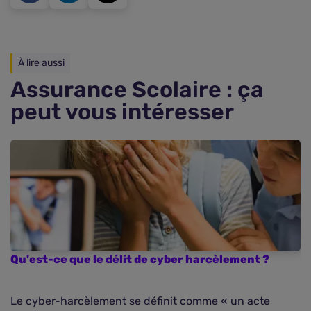
À lire aussi
Assurance Scolaire : ça
peut vous intéresser
Qu'est-ce que le délit de cyber harcèlement ?
C
p
Le cyber-harcèlement se définit comme « un acte
E